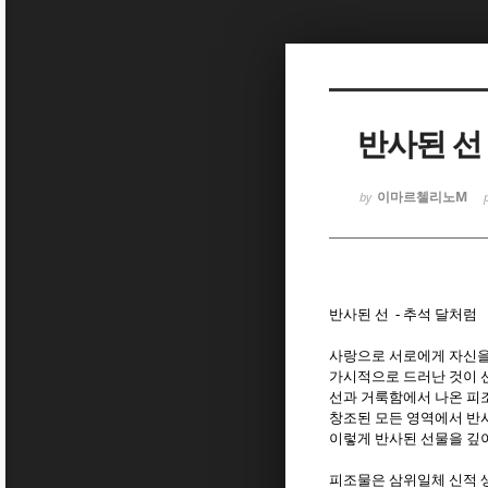
Sketchbook
Sketchbook
반사된 선 
이마르첼리노M
by
Sketchbook
Sketchbook
반사된 선 -
추석 달처럼
사랑으로 서로에게 자신을
가시적으로 드러난 것이 
선과 거룩함에서 나온 피
창조된 모든 영역에서 반
이렇게 반사된 선물을 깊
피조물은 삼위일체 신적 