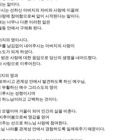
.
되는 앎이다
시는 선하신 아버지의 자비와 사랑에 이끌려
.
사랑에 참여함으로써 앎이 시작된다는 말이다
과는 너무나 다른 이러한 앎은
.
활동 안에서 구체화 된다
.
버지의 영이시다
부를 남김없이 내어주시는 아버지의 사랑이
.
스도가 되게 하셨다
.
받은 사랑에 대한 응답으로 당신의 생명을 내어드렸다
.
나 사랑으로 이루어진다
버지의 영과
,
선포하시고 관계성 안에서 발견하도록 하신 예수님
 부활하신 예수 그리스도의 영이
 이루시는 성령이시며
.
의 하느님이라고 고백하는 것이다
.
 모델이며 거울이 되어 인간의 삶을 비춘다
 비추어봄으로써 영감을 얻어
.
어주는 선으로 하느님 사랑에 참여한다
.
님 나라를 관계성 안에서 경험하도록 일깨워주기 때문이다