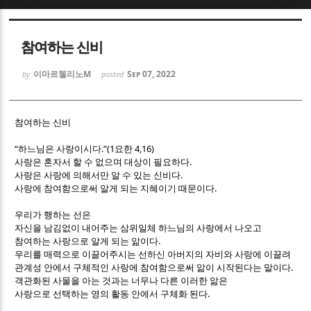
Sketchbook5, 스케치북5
Sketchbook5, 스케치북5
참여하는 신비
이마르첼리노M
Sep 07, 2022
by
posted
참여하는 신비
Sketchbook5, 스케치북5
Sketchbook5, 스케치북5
“
.”(1
4,16)
하느님은 사랑이시다
요한
.
사랑은 혼자서 할 수 없으며 대상이 필요하다
.
사랑은 사랑에 의해서만 알 수 있는 신비다
.
사랑에 참여함으로써 알게 되는 지혜이기 때문이다
우리가 행하는 선은
자신을 남김없이 내어주는 삼위일체 하느님의 사랑에서 나오고
.
참여하는 사랑으로 알게 되는 앎이다
우리를 매력으로 이끌어주시는 선하신 아버지의 자비와 사랑에 이끌려
.
관계성 안에서 구체적인 사랑에 참여함으로써 앎이 시작된다는 말이다
객관화된 사물을 아는 것과는 너무나 다른 이러한 앎은
.
사랑으로 선택하는 영의 활동 안에서 구체화 된다