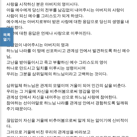
.
사랑을 시작하신 분은 아버지의 영이시다
아들 예수에게 당신의 전부를 남김없이 내어주시는 아버지의 사랑이
.
사람이 되신 예수를 그리스도가 되게 하셨다
예수께서는 아버지로부터 받은 사랑에 대한 응답으로 당신의 생명을 내
.
어드렸다
.
사랑에 대한 응답은 언제나 사랑으로 이루어진다
목록
열기
끊임없이 내어주시는 아버지의 영과
하느님 나라를 이 땅에 선포하시고 관계성 안에서 발견하도록 하신 예수
,
님
고난을 받아들이시고 죽고 부활하신 예수 그리스도의 영이
하나로 만드시고 일치를 이루시는 성령이시며
.
우리는 그분을 삼위일체의 하느님이라고 고백하는 것이다
.
삼위일체 하느님은 관계의 모델이며 거울이 되어 인간의 삶을 비춘다
우리는 그 거울에 자신을 비추어봄으로써 영감을 얻어
.
관계성 안에서 자신을 내어주는 선으로 하느님 사랑에 참여한다
참여하는 선이야말로 하느님 나라를 관계성 안에서 경험하도록 일깨워
.
주기 때문이다
끊임없이 자신을 거울에 비추어봄으로써 알게 되는 앎이기에 신비적이
.
다
그러므로 거울에 비친 우리의 관계성을 바라보고