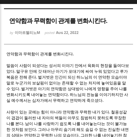
Sketchbook5, 스케치북5
Sketchbook5, 스케치북5
연약함과 무력함이 관계를 변화시킨다.
이마르첼리노M
Aug 22, 2022
by
posted
.
연약함과 무력함이 관계를 변화시킨다
Sketchbook5, 스케치북5
Sketchbook5, 스케치북5
말씀이 사람이 되셨다는 성서의 이야기 안에서 육화의 현장을 들여다보
.
았다
말구유 안에 갓 태어난 아기가 포대기에 싸여 누워 있었다고 루가
.
복음은 전해 준다
벌거벗은 인간이 되신 하느님의 이 연약한 모습이야
말로 누군가의 보살핌이 없이는 존재할 수 없는 처지에 놓여있음을 알
.
수 있다
벌거벗은 아기의 연약함은 상대방이 나에게 영향을 주어 나를
.
변화시키도록 내어놓는 연약함이다
하느님의 전능을 이야기하지만 사
.
실 예수께서는 십자가에서 무력하고 연약하게 죽으셨다
.
사랑이 있는 곳에는 힘이 아니라 연약함과 무력한 내가 있다
철옹성같
이 겹겹이 둘러싼 내 자아의 벽들이 아무도 침범하지 못하도록 무장한
.
나를 본다
남이 나를 사랑하기 쉽도록 나를 내어놓는다는 것이 불가능
.
한 것처럼 보인다
그러나 아무리 숨기려 해도 숨길 수 없는 진실한 내면
.
의 상태는 연약하고 무력한 나의 모습이다
그러한 나를 내어놓기란 참