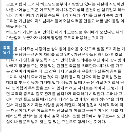
.
으로 어렵다
그러나 하느님으로부터 사랑받고 있다는 사실에 직면하면
.
나를 내어놓는 것은 아무것도 아니다
관계성의 원천이신 삼위일체 하느
님의 영이 나에게 영향을 주도록 나의 자유와 의지를 그분의 손에 맡겨
드리는 가난함이 하느님께서 들어오실 여백을 만들고 너를 받아들일 여
.
백을 만든다
하느님의 가난하심이 연약한 아기의 모습으로 우리에게 오셨다면 나의
.
가난함이 누군가가 나에게 영향을 주도록 허용하는 것이다
목록
자신을 내어주는 사랑에는 상대방이 들어올 수 있도록 힘을 포기하는 가
열기
.
난과 허용하는 겸손이 자리를 잡고 있다
가난은 하느님과 너와 피조물
.
이 나에게 영향을 주도록 자신의 연약함을 드러내는 수단이다
상대방이
.
나에게 영향을 주는 것을 막는 단절은 죽음을 초래한다
내가 나를 가두
.
는 감옥이기 때문이다
그 감옥에서 외로움과 우울함과 실존적 공허를
.
느끼며 서서히 죽어가는 것이다
행위 동시적 만족이라는 중독성 있는
.
대체를 찾는 이유가 거기에 있다
이렇게 될 때 사람은 악을 저지르게 된
.
.
다
연약함과 무력함을 보이지 않게 하려고 저지르는 악이다
그렇게 되
.
면 폭력과 증오의 칼로 관계를 심각하게 파괴하기 시작한다
그러나 그
.
것이 악인 줄도 모를 때가 많다
죄의식도 없이 합리화와 정당성을 외치
.
면서 자신을 지지하는 사람을 찾아 헤맨다
악의 결집이 사회적 악이 되
.
는 현상이다
다른 이들로부터 단절될 때 아프고 독해지며 악이 나를 지
.
배하도록 방치하는 것이다
결국 자신이 만든 왕국에서 누구로부터도 간
.
섭이나 질문도 받지 않는 힘 있는 주인으로 행세하는 것이다