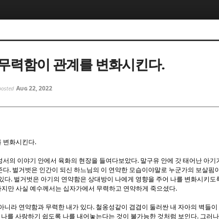
5, 스케치북5
5, 스케치북5
무력함이 관계를 변화시킨다.
Aug 22, 2022
posted
5, 스케치북5
5, 스케치북5
.
를 변화시킨다
.
성서의 이야기 안에서 육화의 현장을 들여다보았다
말구유 안에 갓 태어난 아기
.
준다
벌거벗은 인간이 되신 하느님의 이 연약한 모습이야말로 누군가의 보살핌이
.
 있다
벌거벗은 아기의 연약함은 상대방이 나에게 영향을 주어 나를 변화시키도
.
지만 사실 예수께서는 십자가에서 무력하고 연약하게 죽으셨다
.
 아니라 연약함과 무력한 내가 있다
철옹성같이 겹겹이 둘러싼 내 자아의 벽들이
.
 나를 사랑하기 쉽도록 나를 내어놓는다는 것이 불가능한 것처럼 보인다
그러나