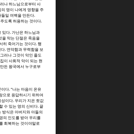
러나 하느님으로부터 사
의 영이 나에게 영향을 주
.
아들일 여백을 만든다
.
 주도록 허용하는 것이다
.
고 있다
가난은 하느님과
것을 막는 단절은 죽음을
.
서서히 죽어가는 것이다
행
.
된다
연약함과 무력함을 보
그러나 그것이 악인 줄도
집이 사회적 악이 되는 현
 만든 왕국에서 누구로부
. “
문이다
나는 마음이 온유
사랑으로 응답하시기 위하여
.
계성이다
우리가 지은 죗값
.
 수 있는 영의 신비다
끝
는 방식은 아버지와 아들의
영의 인도를 받아 우리를
를 회복하는 것이야말로