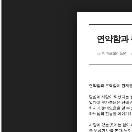
Sketchbook
Sketchbook
연약함과 
이마르첼리노M
by
Sketchbook
Sketchbook
연약함과 무력함이 관계
말씀이 사람이 되셨다는 
었다고 루가복음은 전해 
처지에 놓여있음을 알 수
하느님의 전능을 이야기하
사랑이 있는 곳에는 힘이
.
록 무장한 나를 본다
남이