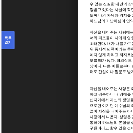
수 없는 진실한 내면의 
랑받고 있다는 사실에 직
도록 나의 자유와 의지를
하느님의 가난하심이 연약
자신을 내어주는 사랑에는
목록
너와 피조물이 나에게 영
열기
.
초래한다
내가 나를 가두
위 동시적 만족이라는 중
이지 않게 하려고 저지르
.
모를 때가 많다
죄의식도 
.
상이다
다른 이들로부터 
터도 간섭이나 질문도 받
자신을 내어주는 사랑은 
하고 겸손하니 내 멍에를 
십자가에서 자신의 생명
으로만 여기던 예수님의 
없이 자신을 내어주는 아
.
사랑에서 나온다
성령은 
통하여 하느님의 본질을 
구원이라고 할수 있을 것