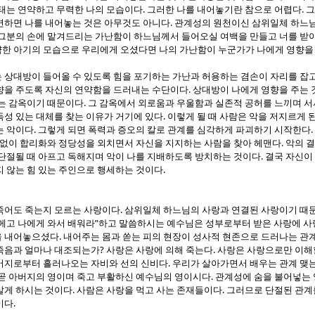
.
.
상태는 연약하고 무력한 나의 모습이다
그러한 나를 내어놓기란 참으로 어렵다
그
.
면하면 나를 내어놓는 것은 아무것도 아니다
관계성의 원천이신 삼위일체 하느님
 그분의 손에 맡겨드리는 가난함이 하느님께서 들어오실 여백을 만들고 너를 받
한 아기의 모습으로 우리에게 오셨다면 나의 가난함이 누군가가 나에게 영향을
 상대방이 들어올 수 있도록 힘을 포기하는 가난과 허용하는 겸손이 자리를 잡
.
향을 주도록 자신의 연약함을 드러내는 수단이다
상대방이 나에게 영향을 주는 
.
는 감옥이기 때문이다
그 감옥에서 외로움과 우울함과 실존적 공허를 느끼며 
.
독성 있는 대체를 찾는 이유가 거기에 있다
이렇게 될 때 사람은 악을 저지르게 
.
.
는 악이다
그렇게 되면 폭력과 증오의 칼로 관계를 심각하게 파괴하기 시작한다
.
없이 합리화와 정당성을 외치면서 자신을 지지하는 사람을 찾아 헤맨다
악의 결
.
단절될 때 아프고 독해지며 악이 나를 지배하도록 방치하는 것이다
결국 자신이
.
지 않는 힘 있는 주인으로 행세하는 것이다
.
죽어도 죽는지 모르는 사랑이다
삼위일체 하느님의 사랑과 연결된 사랑이기 때
”
메고 나에게 와서 배워라
하고 말씀하시는 예수님은 성부로부터 받은 사랑에 
.
을 내어놓으셨다
내어주는 몸과 쏟는 피의 현장이 성사적 현존으로 드러나는 관
?
.
죽음과 얼마나 대조되는가
사랑은 사랑에 의해 죽는다
사랑은 사랑으로만 이해할
.
버지로부터 흘러나오는 자비와 선의 신비다
우리가 살아가면서 배우는 관계 맺
.
곧 아버지의 영이며 죽고 부활하신 예수님의 영이시다
관계성에 숨을 불어넣는 
.
.
살게 하시는 것이다
사람은 사랑을 먹고 사는 존재들이다
그러므로 단절된 관계
.
이다