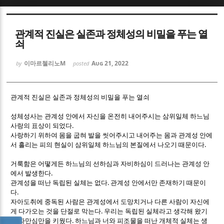
Sketchbook5, 스케치북5
Sketchbook5, 스케치북5
관계적 진실은 실존과 정체성의 비밀을 푸는 열
쇠
이마르첼리노M
Aug 21, 2022
by
posted
관계적 진실은 실존과 정체성의 비밀을 푸는 열쇠
Sketchbook5, 스케치북5
Sketchbook5, 스케치북5
성체성사는 관계성 안에서 자신을 온전히 내어주시는 삼위일체 하느님
.
사랑의 표상이 되었다
사랑하기 위하여 몸을 굽혀 발을 씻어주시고 내어주는 몸과 관계성 안에
.
서 흘리는 피의 현실이 삼위일체 하느님의 본질에서 나오기 때문이다
거룩함은 어떻게든 하느님의 선하심과 자비하심이 드러나는 관계성 안
.
에서 발생한다
.
관계성을 떠난 독립된 실체는 없다
관계성 안에서만 존재하기 때문이
.
다
자아도취에 중독된 사람은 관계성에서 도망치거나 다른 사람이 자신에
.
게 다가오는 것을 단절로 막는다
우리는 독립된 실체라고 생각해 왔기
.
에 자만심만을 키웠다
하느님과 너와 피조물을 떠난 개체적 실체는 생