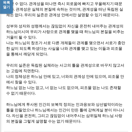
목록
.
각할 수 없다
관계성을 떠나면 즉시 외로움에 빠지고 우울해지기 때문
열기
.
,
이다
관계성은 실체의 본질에 속하는 것이며
관계성을 떠난 독립된 실
.
.
체는 없다
우리의 실존은 관계성 안에서만 설명할 수 있기 때문이다
성부와 성자와 성령께서는 끊임없이 자신을 온전히 내어주는 관계성의
하느님이시며 우리가 사랑으로 관계를 맺을 때 하느님의 본질을 비추는
.
거울이 될 수 있다
나는 하느님의 창조가 서로 다른 개체들이 관계를 맺으면서 서로가 충만
한 삶이 되도록 하셨다는 사실을 나와 관계를 맺고 있는 이들과 피조물
.
을 통해서 깨닫게 되었다
우리의 실존은 독립된 실체라는 사고의 틀을 관계성으로 바꾸지 않고서
.
는 고립에 직면한다
,
,
나의 정체성은 하느님 안에 있고
너와의 관계성 안에 있으며
피조물 안
.
에서 찾을 수 있다
,
,
하느님 없는 나는 없고
너 없는 나도 없으며
피조물 없는 나도 존재할
.
수 없기 때문이다
하느님에게 투사된 인간의 보복적 정의는 인과응보와 상선벌악이라는
틀을 만들었으나 하느님께서는 인간이 만든 틀에 갇혀계실 분이 아니시
.
,
다
자신을 온전히
그리고 끊임없이 내어주시는 삼위일체 하느님 사랑
.
의 본질을 그렇게 설명할 수는 없기 때문이다