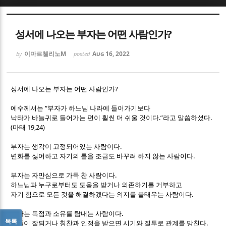
Sketchbook5, 스케치북5
Sketchbook5, 스케치북5
성서에 나오는 부자는 어떤 사람인가?
이마르첼리노M
Aug 16, 2022
by
posted
?
성서에 나오는 부자는 어떤 사람인가
Sketchbook5, 스케치북5
Sketchbook5, 스케치북5
“
예수께서는
부자가 하느님 나라에 들어가기보다
.”
.
낙타가 바늘귀로 들어가는 편이 훨씬 더 쉬울 것이다
라고 말씀하셨다
(
19,24)
마태
.
부자는 생각이 고정되어있는 사람이다
.
변화를 싫어하고 자기의 틀을 조금도 바꾸려 하지 않는 사람이다
.
부자는 자만심으로 가득 찬 사람이다
하느님과 누구로부터도 도움을 받거나 의존하기를 거부하고
.
자기 힘으로 모든 것을 해결하겠다는 의지를 불태우는 사람이다
.
부자는 독점과 소유를 탐내는 사람이다
목록
.
남들이 잘되거나 칭찬과 인정을 받으면 시기와 질투로 관계를 망친다