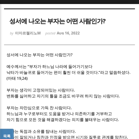
Sketchbook5, 스케치북5
Sketchbook5, 스케치북5
성서에 나오는 부자는 어떤 사람인가?
이마르첼리노M
Aug 16, 2022
by
posted
?
성서에 나오는 부자는 어떤 사람인가
Sketchbook5, 스케치북5
Sketchbook5, 스케치북5
“
예수께서는
부자가 하느님 나라에 들어가기보다
.”
.
낙타가 바늘귀로 들어가는 편이 훨씬 더 쉬울 것이다
라고 말씀하셨다
(
19,24)
마태
.
부자는 생각이 고정되어있는 사람이다
.
변화를 싫어하고 자기의 틀을 조금도 바꾸려 하지 않는 사람이다
.
부자는 자만심으로 가득 찬 사람이다
하느님과 누구로부터도 도움을 받거나 의존하기를 거부하고
.
자기 힘으로 모든 것을 해결하겠다는 의지를 불태우는 사람이다
.
부자는 독점과 소유를 탐내는 사람이다
목록
.
남들이 잘되거나 칭찬과 인정을 받으면 시기와 질투로 관계를 망친다