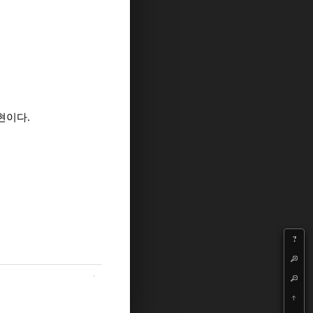
.
표현이다
?