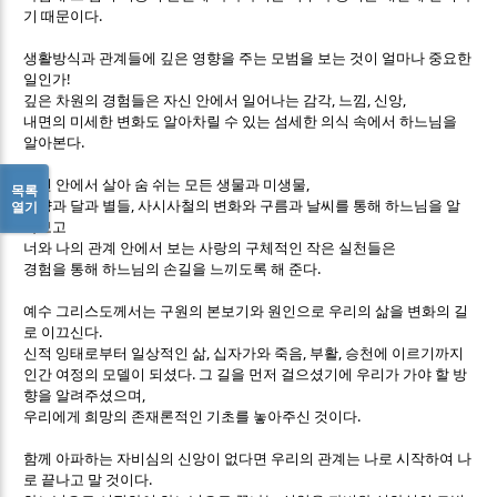
.
기 때문이다
생활방식과 관계들에 깊은 영향을 주는 모범을 보는 것이 얼마나 중요한
!
일인가
,
,
,
깊은 차원의 경험들은 자신 안에서 일어나는 감각
느낌
신앙
내면의 미세한 변화도 알아차릴 수 있는 섬세한 의식 속에서 하느님을
.
알아본다
,
자연 안에서 살아 숨 쉬는 모든 생물과 미생물
목록
,
열기
태양과 달과 별들
사시사철의 변화와 구름과 날씨를 통해 하느님을 알
아보고
너와 나의 관계 안에서 보는 사랑의 구체적인 작은 실천들은
.
경험을 통해 하느님의 손길을 느끼도록 해 준다
예수 그리스도께서는 구원의 본보기와 원인으로 우리의 삶을 변화의 길
.
로 이끄신다
,
,
,
신적 잉태로부터 일상적인 삶
십자가와 죽음
부활
승천에 이르기까지
.
인간 여정의 모델이 되셨다
그 길을 먼저 걸으셨기에 우리가 가야 할 방
,
향을 알려주셨으며
.
우리에게 희망의 존재론적인 기초를 놓아주신 것이다
함께 아파하는 자비심의 신앙이 없다면 우리의 관계는 나로 시작하여 나
.
로 끝나고 말 것이다