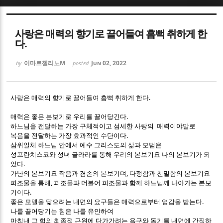
Sketchbook5, 스케치북5
Sketchbook5, 스케치북5
사랑은 매력의 향기로 끌어들여 흠뻑 취하게 한
다.
이마르첼리노M
Jun 02, 2022
by
posted
.
Sketchbook5, 스케치북5
Sketchbook5, 스케치북5
사랑은 매력의 향기로 끌어들여 흠뻑 취하게 한다
.
매력은 좋은 본보기로 우리를 끌어당긴다
하느님을 전달하는 가장 구체적이고 섬세한 사랑의 매력이야말로
.
복음을 전달하는 가장 효과적인 수단이다
삼위일체 하느님 안에서 예수 그리스도의 삶과 모범은
성프란치스코와 성녀 글라라를 통해 우리의 본보기요 나의 본보기가 되
.
었다
,
가난의 본보기요 작음과 겸손의 본보기며
다정함과 친밀함의 본보기요
,
피조물을 통해
피조물과 더불어 피조물과 함께 하느님께 나아가는 본보
.
기이다
.
좋은 모델을 닮으려는 내면의 요구들은 매력으로부터 영감을 받는다
나를 끌어당기는 힘은 나를 유인하여
마침내 그 힘의 최종적 근원에 다가가려는 욕구와 동기를 내면에 간직하