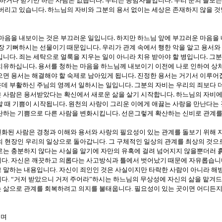
.
.
 하거나 받기만 하는 사람은 없습니다
우리는 공범자들입니다
우리 눈의 들보는
.
어버리고 있습니다
하느님의 자비와 그분의 용서 없이는 세상은 존재하지 않을 
.
 마음을 내보이는 것은 부끄러운 일입니다
하지만 하느님 앞에 부끄러운 마음을
.
장 기뻐하시는 선물이기 때문입니다
우리가 관계 속에서 행한 악을 알고 용서와
.
.
입니다
죄는 세탁으로 얼룩을 지우는 일이 아니라 치유 받아야 할 병입니다
그분
.
 치유하십니다
용서를 청하는 마음을 하느님께 내보이기 이전에 나로 인하여 상처
.
으면 용서는 해결해야 할 숙제로 남아있게 됩니다
진정한 용서는 거기서 이루어
.
데 부활하신 주님의 영께서 일하시는 일입니다
그분의 자비는 우리의 죄보다 
.
 사람은 용서받았다는 확신에서 새로운 삶을 살기 시작합니다
하느님의 자비에
.
할 때 기쁨이 시작됩니다
원천의 사랑이 그리운 이에게 애끓는 사랑을 만난다는 
.
탄하는 기쁨으로 다른 사람을 변화시킵니다
선은그렇게 확산하는 신비로 관계를
화된 사람은 경청과 이해와 용서와 사랑의 필요성이 있는 관계를 돌보기 위해 
의 현장인 우리의 일상으로 돌아갑니다
.
그 구체적인 일상의 관계를 최상의 것으
는 충분하지 않다는 사실을 알기에 자만의 유혹에 걸려 넘어지지 않을뿐더러 
니다
.
자신은 깨끗하고 의롭다는 사고방식과 틀에서 벗어났기 때문에 자유롭습니
고 말하는 내용입니다
.
자신이 죄인인 것은 사실이지만 타락한 사람이 아니라 해
니다
. “
거저 받았으니 거저 주어라
”
하시는 하느님의 무상성에 자신의 삶을 맡겨
 삶으로 관계를 회복하려고 의지를 불태웁니다
.
필요성이 있는 곳이면 어디든지
치며