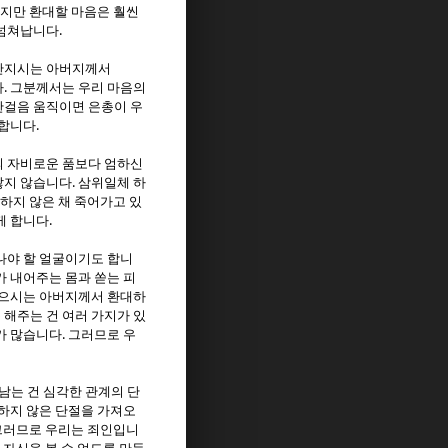
있지만 환대할 마음은 훨씬
.
 넘쳐납니다
만지시는 아버지께서
.
다
그분께서는 우리 마음의
한걸음 움직이면 은총이 우
.
 합니다
 자비로운 품보다 엄하신
.
많지 않습니다
삼위일체 하
하지 않은 채 죽어가고 있
.
케 합니다
나야 할 얼굴이기도 합니
 내어주는 몸과 쏟는 피
으시는 아버지께서 환대하
해주는 건 여러 가지가 있
.
가 많습니다
그러므로 우
는 건 심각한 관계의 단
하지 않은 단절을 가져오
그러므로 우리는 죄인입니