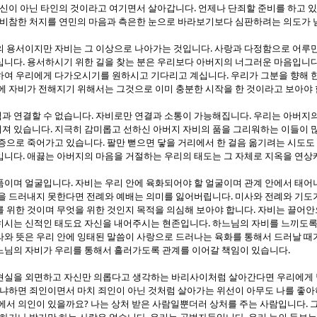
.
자신이 아닌 타인의 것이라고 여기면서 살아갑니다
언제나 단죄할 준비를 하고 
 비참한 처지를 연민의 마음과 측은한 눈으로 바라보기보다 심판하려는 의도가
.
의 용서이지만 자비는 그 이상으로 나아가는 것입니다
사랑과 다정함으로 어루
.
십니다
용서하시기 위한 길을 찾는 분은 우리보다 아버지의 너그러운 마음입니
.
하여 우리에게 다가오시기를 원하시고 기다리고 계십니다
우리가 그분을 향해 
기에 자비가 전해지기 위해서는 그것으로 이미 충분한 시작을 한 것이라고 보아야
.
.
과 연결할 수 없습니다
자비로만 연결과 소통이 가능해집니다
우리는 아버지의
.
어져 있습니다
지극히 감미롭고 선하신 아버지 자비의 품을 그리워하는 이들이 
.
갈증으로 죽어가고 있습니다
팔만 뻗으면 닿을 거리에서 한 걸음 옮기려는 시도도 
.
입니다
애끓는 아버지의 마음을 거절하는 우리의 태도는 그 자체로 지옥을 연상
.
품이며 얼굴입니다
자비는 우리 안에 육화되어야 할 얼굴이며 관계 안에서 태어
.
을 드러내지 못한다면 전례와 예배는 의미를 잃어버립니다
미사와 전례와 기도가
.
를 위한 것이며 무엇을 위한 것인지 목적을 의심해 보아야 합니다
자비는 끌어안
.
히시는 신적인 태도요 자신을 내어주시는 현존입니다
하느님의 자비를 느끼도록 
라와 뜻은 우리 안에 잉태된 말씀이 사랑으로 드러나는 육화를 통해서 드러날 때
.
느님의 자비가 우리를 통해서 흘러가도록 관계를 이어갈 책임이 있습니다
현실을 외면하고 자신만 의롭다고 생각하는 바리사이처럼 살아간다면 우리에게 남
냐하면 죄인이면서 마치 죄인이 아닌 것처럼 살아가는 위선이 아무도 나를 좋아
?
.
에서 의인이 있을까요
나는 상처 받은 사람일뿐더러 상처를 주는 사람입니다