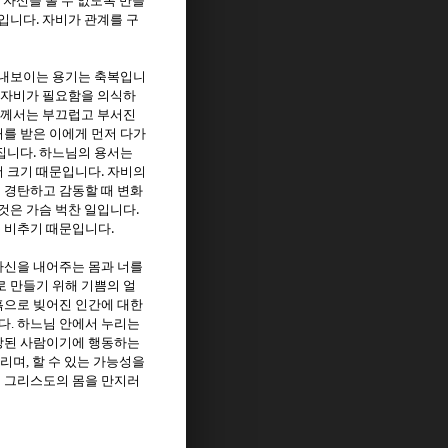
 자신을 볼 수 없도록 만들
.
것입니다
자비가 관계를 구
 내보이는 용기는 축복입니
 자비가 필요함을 의식하
께서는 부끄럽고 부서진
를 받은 이에게 먼저 다가
.
집니다
하느님의 용서는
.
더 크기 때문입니다
자비의
 경탄하고 감동할 때 변화
.
것은 가슴 벅찬 일입니다
.
 비추기 때문입니다
자신을 내어주는 몸과 너를
로 만들기 위해 기쁨의 얼
흙으로 빚어진 인간에 대한
다
.
하느님 안에서 누리는
방된 사람이기에 행동하는
드리며
,
할 수 있는 가능성을
 그리스도의 몸을 만지러