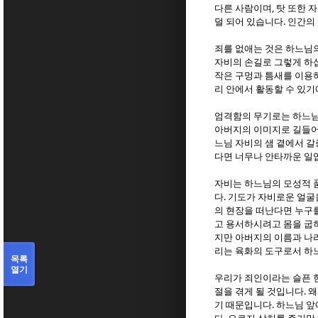
,
다른 사람이며
탓 또한 
.
덜 되어 있습니다
인간의
죄를 없애는 것은 하느님
자비의 손길로 그렇게 하
작은 구멍과 틈새를 이용
리 안에서 활동할 수 있
엄격함의 무기로는 하느님
아버지의 이미지로 길들
느님 자비의 샘 곁에서 
다면 너무나 안타까운 일
자비는 하느님의 모성적 
.
다
기도가 자비로운 얼굴
의 현장을 떠난다면 누구
고 용서하시려고 몸을 굽
지만 아버지의 이름과 나
리는 육화의 도구로서 하
목록
열기
우리가 죄인이라는 슬픈 
.
절을 겪게 될 것입니다
왜
.
기 때문입니다
하느님 앞