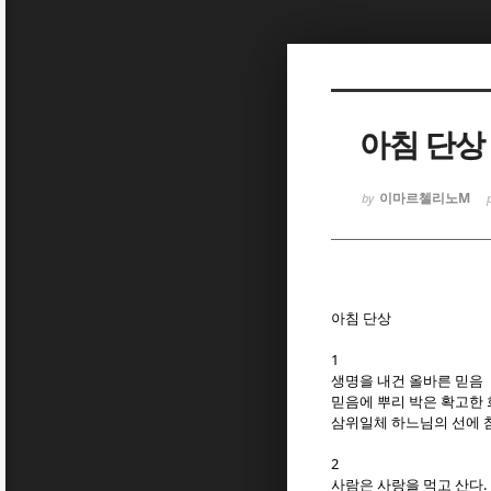
Sketchbook
Sketchbook
아침 단상
이마르첼리노M
by
Sketchbook
Sketchbook
아침 단상
1
생명을 내건 올바른 믿음
믿음에 뿌리 박은 확고한
삼위일체 하느님의 선에 
2
.
사람은 사랑을 먹고 산다