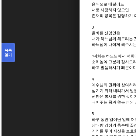
음식으로 배불러도
서로 사랑하지 않으면
존재의 공복은 감당하기 
3
올바른 신앙인은
내가 하느님께 해드리는 
하느님이 나에게 해주시는
목록
열기
“
너희는 하느님께서 너희
소리높여 그분께 감사드
하고 말씀하시기 때문이
4
예수님의 권위에 참여하
섬기기 위해 내려가서 발
권한은 봉사를 위한 것이
내어주는 몸과 쏟는 피의
5
하루 동안 일어난 일에 어
상대방 감정의 홍수에 끌
거리를 두어 자신을 보호