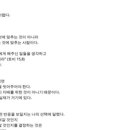
.
어렵다
것에 맞추는 것이 아니라
.
 것에 맞추는 사람이다
에게 해주신 일들을 생각하고
” (
15,8)
려라
토비
.
다
려면
.
을 씻어주어야 한다
.
지 지배를 위한 것이 아니기 때문이다
.
 실재가 거기에 있다
.
떤 반응을 보일지는 나의 선택에 달렸다
려갈 것인지
할 것인지를 결정하는 것은