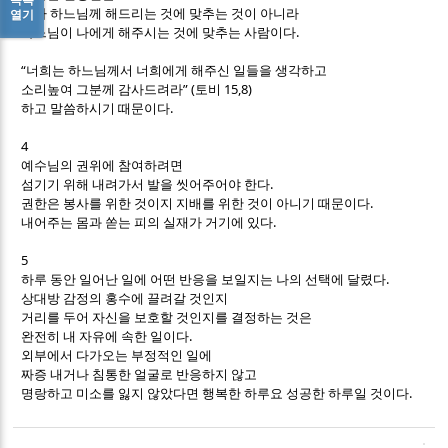
내가 하느님께 해드리는 것에 맞추는 것이 아니라
열기
.
하느님이 나에게 해주시는 것에 맞추는 사람이다
“
너희는 하느님께서 너희에게 해주신 일들을 생각하고
” (
15,8)
소리높여 그분께 감사드려라
토비
.
하고 말씀하시기 때문이다
4
예수님의 권위에 참여하려면
.
섬기기 위해 내려가서 발을 씻어주어야 한다
.
권한은 봉사를 위한 것이지 지배를 위한 것이 아니기 때문이다
.
내어주는 몸과 쏟는 피의 실재가 거기에 있다
5
.
하루 동안 일어난 일에 어떤 반응을 보일지는 나의 선택에 달렸다
상대방 감정의 홍수에 끌려갈 것인지
거리를 두어 자신을 보호할 것인지를 결정하는 것은
.
완전히 내 자유에 속한 일이다
외부에서 다가오는 부정적인 일에
짜증 내거나 침통한 얼굴로 반응하지 않고
.
명랑하고 미소를 잃지 않았다면 행복한 하루요 성공한 하루일 것이다