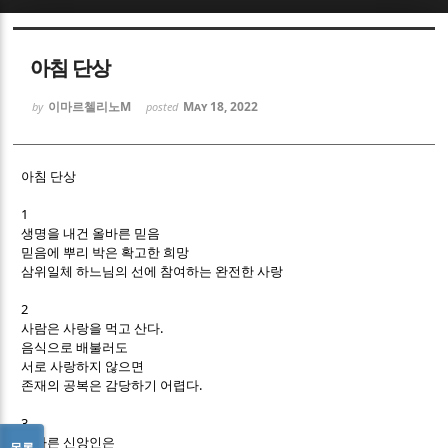
Sketchbook5, 스케치북5
Sketchbook5, 스케치북5
아침 단상
이마르첼리노M
May 18, 2022
by
posted
아침 단상
Sketchbook5, 스케치북5
Sketchbook5, 스케치북5
1
생명을 내건 올바른 믿음
믿음에 뿌리 박은 확고한 희망
삼위일체 하느님의 선에 참여하는 완전한 사랑
2
.
사람은 사랑을 먹고 산다
음식으로 배불러도
서로 사랑하지 않으면
.
존재의 공복은 감당하기 어렵다
3
올바른 신앙인은
목록