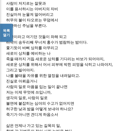
사람이 저지르는 잘못과
이를 용서하시는 아버지의 자비
진실마저 눈물져 얼어버리고
허무의 불이 타오르는 무덤에서
.
부활하신 주님을 부른다
목록
열기
최선이라고 여기던 것들이 와해 되고
.
바닥이 송두리째 무너져 홍수가 범람하는 밤이다
쫓기듯이 바삐 상처를 아무리고
새로이 상처를 예비하는 나
,
죽을 때까지 거듭 새로운 상처를 기다리는 바보가 되어야지
,
새로운 상처를 위해서 어서 피부에 박힌 피멍을 삭히고 나와야지
.
그리고 빌어야지
.
나를 불태울 자유를 위한 열정을 내려달라고
진실로 아뢰옵거니
사람의 일로 아픔을 입는 일이 끝나면
,
저는 이제 무엇에 쓰입니까
,
생각의 일로
사랑의 일로
불면에 붙잡히는 심야의 수고가 없어지면
?
허구한 낮과 밤을 어떻게 보내야 하나요
죽기가 아니면 견디게 하옵소서
,
삶은 언제나 가고 있는 길목의 일
.