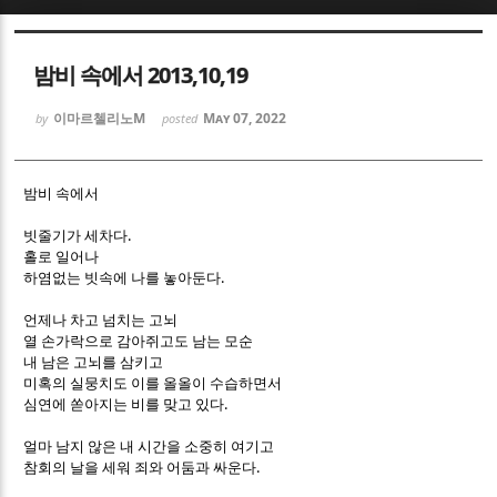
Sketchbook5, 스케치북5
Sketchbook5, 스케치북5
밤비 속에서 2013,10,19
이마르첼리노M
May 07, 2022
by
posted
밤비 속에서
Sketchbook5, 스케치북5
Sketchbook5, 스케치북5
.
빗줄기가 세차다
홀로 일어나
.
하염없는 빗속에 나를 놓아둔다
언제나 차고 넘치는 고뇌
열 손가락으로 감아쥐고도 남는 모순
내 남은 고뇌를 삼키고
미혹의 실뭉치도 이를 올올이 수습하면서
.
심연에 쏟아지는 비를 맞고 있다
얼마 남지 않은 내 시간을 소중히 여기고
.
참회의 날을 세워 죄와 어둠과 싸운다