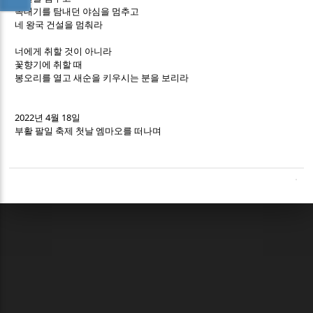
꼭대기를 탐내던 야심을 멈추고
네 왕국 건설을 멈춰라
너에게 취할 것이 아니라
꽃향기에 취할 때
봉오리를 열고 새순을 키우시는 분을 보리라
2022
4
18
년
월
일
부활 팔일 축제 첫날 엠마오를 떠나며