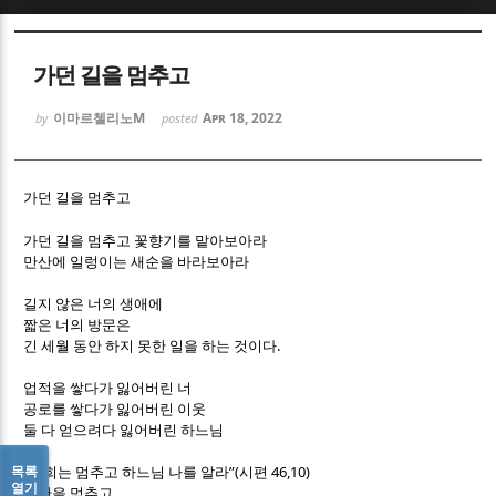
Sketchbook5, 스케치북5
Sketchbook5, 스케치북5
가던 길을 멈추고
이마르첼리노M
Apr 18, 2022
by
posted
가던 길을 멈추고
Sketchbook5, 스케치북5
Sketchbook5, 스케치북5
가던 길을 멈추고 꽃향기를 맡아보아라
만산에 일렁이는 새순을 바라보아라
길지 않은 너의 생애에
짧은 너의 방문은
.
긴 세월 동안 하지 못한 일을 하는 것이다
업적을 쌓다가 잃어버린 너
공로를 쌓다가 잃어버린 이웃
둘 다 얻으려다 잃어버린 하느님
“
”(
46,10)
목록
너희는 멈추고 하느님 나를 알라
시편
열기
계산을 멈추고