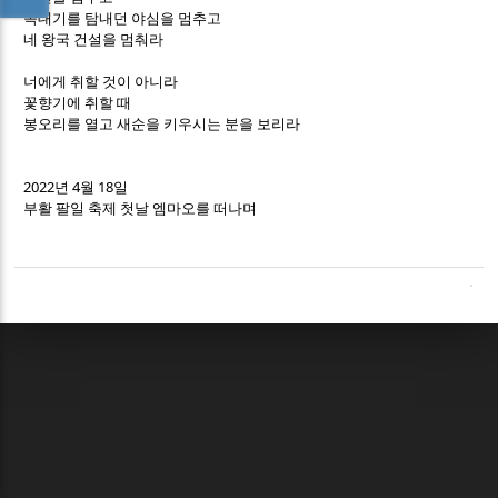
꼭대기를 탐내던 야심을 멈추고
네 왕국 건설을 멈춰라
너에게 취할 것이 아니라
꽃향기에 취할 때
봉오리를 열고 새순을 키우시는 분을 보리라
2022
4
18
년
월
일
부활 팔일 축제 첫날 엠마오를 떠나며