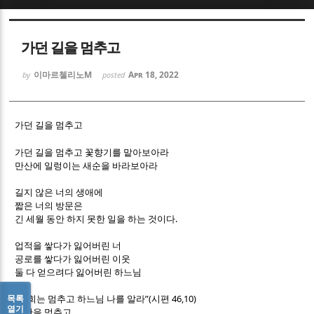
Sketchbook5, 스케치북5
Sketchbook5, 스케치북5
가던 길을 멈추고
이마르첼리노M
Apr 18, 2022
by
posted
가던 길을 멈추고
Sketchbook5, 스케치북5
Sketchbook5, 스케치북5
가던 길을 멈추고 꽃향기를 맡아보아라
만산에 일렁이는 새순을 바라보아라
길지 않은 너의 생애에
짧은 너의 방문은
.
긴 세월 동안 하지 못한 일을 하는 것이다
업적을 쌓다가 잃어버린 너
공로를 쌓다가 잃어버린 이웃
둘 다 얻으려다 잃어버린 하느님
“
”(
46,10)
목록
너희는 멈추고 하느님 나를 알라
시편
열기
계산을 멈추고