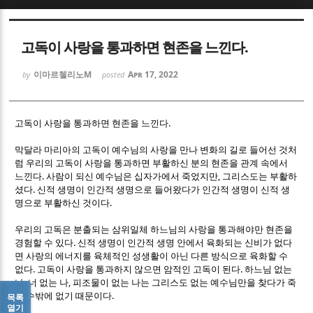
Sketchbook5, 스케치북5
Sketchbook5, 스케치북5
고독이 사랑을 통과하면 현존을 느낀다.
이마르첼리노M
Apr 17, 2022
by
posted
.
고독이 사랑을 통과하면 현존을 느낀다
Sketchbook5, 스케치북5
Sketchbook5, 스케치북5
막달라 마리아의 고독이 예수님의 사랑을 만나 변화의 길로 들어선 것처
럼 우리의 고독이 사랑을 통과하면 부활하신 분의 현존을 관계 속에서
.
,
느낀다
사람이 되신 예수님은 십자가에서 죽었지만
그리스도는 부활하
.
셨다
신적 생명이 인간적 생명으로 들어왔다가 인간적 생명이 신적 생
.
명으로 부활하신 것이다
우리의 고독은 분출되는 삼위일체 하느님의 사랑을 통과해야만 현존을
.
경험할 수 있다
신적 생명이 인간적 생명 안에서 육화되는 신비가 없다
면 사랑의 에너지를 육체적인 성생활이 아닌 다른 방식으로 육화할 수
.
.
없다
고독이 사랑을 통과하지 않으면 암적인 고독이 된다
하느님 없는
,
,
나
너 없는 나
피조물이 없는 나는 그리스도 없는 예수님만을 찾다가 죽
.
을 수밖에 없기 때문이다
목록
열기