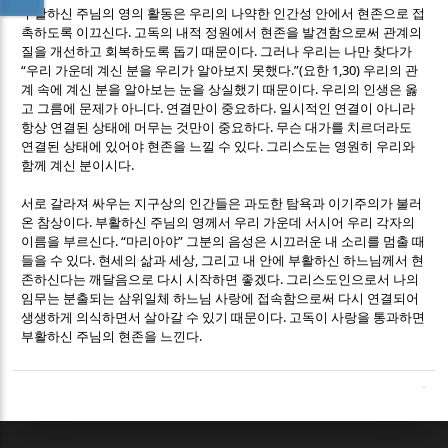
부활하신 주님의 영의 활동은 우리의 나약한 인간성 안에서 현존으로 접
.
촉하도록 이끄신다
고독의 내적 정원에서 현존을 발견함으로써 관계의
.
질을 개선하고 회복하도록 돕기 때문이다
그러나 우리는 나만 찾다가
“
.”(
1,30)
우리 가운데 계신 분을 우리가 알아보지 못했다
요한
우리의 관
.
계 속에 계신 분을 알아보는 눈을 상실했기 때문이다
우리의 인생은 옳
.
.
고 그름에 문제가 아니다
연결만이 중요하다
일시적인 연결이 아니라
.
항상 연결된 상태에 머무는 것만이 중요하다
무슨 대가를 치르더라도
.
연결된 상태에 있어야 현존을 느낄 수 있다
그리스도는 영원히 우리와
.
함께 계신 분이시다
서로 갈라져 싸우는 지구상의 인간들은 과도한 탐욕과 이기주의가 불러
.
온 참상이다
부활하신 주님의 영께서 우리 가운데 서시어 우리 각자의
. “
”
이름을 부르신다
마리아야
그분의 음성은 시끄러운 내 소리를 멈출 때
.
,
들을 수 있다
현세의 삶과 세상
그리고 내 안에 부활하신 하느님께서 현
.
존하신다는 깨달음으로 다시 시작하면 좋겠다
그리스도인으로서 나의
임무는 분출되는 삼위일체 하느님 사랑에 접속함으로써 다시 연결되어
.
생생하게 의식하면서 살아갈 수 있기 때문이다
고독이 사랑을 통과하면
.
부활하신 주님의 현존을 느낀다