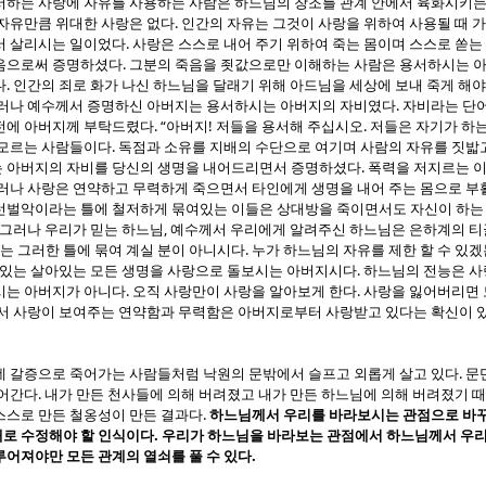
서하는 사랑에 자유를 사용하는 사람은 하느님의 창조를 관계 안에서 육화시키
.
 자유만큼 위대한 사랑은 없다
인간의 자유는 그것이 사랑을 위하여 사용될 때 
.
서 살리시는 일이었다
사랑은 스스로 내어 주기 위하여 죽는 몸이며 스스로 쏟는
.
죽음으로써 증명하셨다
그분의 죽음을 죗값으로만 이해하는 사람은 용서하시는 
.
다
인간의 죄로 화가 나신 하느님을 달래기 위해 아드님을 세상에 보내 죽게 해
.
러나 예수께서 증명하신 아버지는 용서하시는 아버지의 자비였다
자비라는 단어
. “
!
.
전에 아버지께 부탁드렸다
아버지
저들을 용서해 주십시오
저들은 자기가 하
.
 모르는 사람들이다
독점과 소유를 지배의 수단으로 여기며 사람의 자유를 짓밟
.
 아버지의 자비를 당신의 생명을 내어드리면서 증명하셨다
폭력을 저지르는 이
러나 사랑은 연약하고 무력하게 죽으면서 타인에게 생명을 내어 주는 몸으로 
선벌악이라는 틀에 철저하게 묶여있는 이들은 상대방을 죽이면서도 자신이 하는
,
그러나 우리가 믿는 하느님
예수께서 우리에게 알려주신 하느님은 은하계의 티
.
 그러한 틀에 묶여 계실 분이 아니시다
누가 하느님의 자유를 제한 할 수 있
.
 있는 살아있는 모든 생명을 사랑으로 돌보시는 아버지시다
하느님의 전능은 사
.
.
시는 아버지가 아니다
오직 사랑만이 사랑을 알아보게 한다
사랑을 잃어버리면 
서 사랑이 보여주는 연약함과 무력함은 아버지로부터 사랑받고 있다는 확신이 
.
데 갈증으로 죽어가는 사람들처럼 낙원의 문밖에서 슬프고 외롭게 살고 있다
문
.
죽어간다
내가 만든 천사들에 의해 버려졌고 내가 만든 하느님에 의해 버려졌기 
.
스스로 만든 철옹성이 만든 결과다
하느님께서 우리를 바라보시는 관점으로 바꾸
.
째로 수정해야 할 인식이다
우리가 하느님을 바라보는 관점에서 하느님께서 우
.
루어져야만 모든 관계의 열쇠를 풀 수 있다