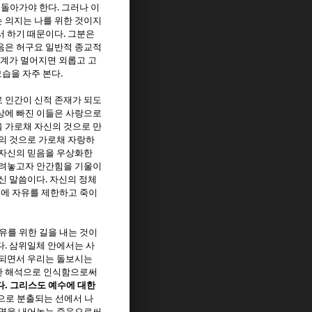
.
 돌아가야 한다
그러나 이
 의지는 나를 위한 것이지
.
서 하기 때문이다
그분은
음은 허구요 일반적 종교적
관계가 멀어지면 외롭고 고
.
모습을 자주 본다
 인간이 신적 존재가 되도
상에 빠진 이들은 사랑으로
 가로채 자신의 것으로 만
의 것으로 가로채 자랑하
 자신의 믿음을 우상화한
올려놓고자 안간힘을 기울이
.
하신 말씀이다
자신의 정체
에 자유를 제한하고 죽이
를 위한 길을 내는 것이
.
다
삼위일체 안에서는 사
 되면서 우리는 돌보시는
한 해석으로 인식함으로써
.
다
그리스도 예수에 대한
으로 분출되는 선에서 나
생명을 내어놓는 죽음으로써