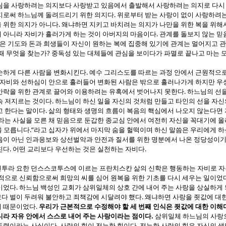
님을 사랑하려는 의지보다 사랑받고 있음에서 출발해서 사랑하려는 의지로 다시
.
지로써 하느님께 돌려드리기 위한 의지다
위로부터 받는 사랑이 없이 사랑하려는
.
 위한 의지가 아니다
왜냐하면 지키고 바치려는 의지가 나만을 위한 복을 위해
.
 아니라 자비가 흘러가게 하는 것이 아버지의 마음이다
관계를 돌보지 않는 믿
많은 기도와 돈과 희생들이 자신이 원하는 복에 집중해 있기에 관계는 멀어지고 
?
때 무엇을 찾는가
중독성 있는 대체들에 관심을 보이다가 파멸로 끝나고 마는 
.
순하게 다른 사람을 변화시킨다
예수 그리스도를 따르는 과정 안에서 근원적으로
자비와 선하심이 안으로 흘러들어 변화된 사람은 밖으로 흘러나가게 하지만 우
.
안락을 위한 관계로 끌어와 이용하려는 유혹에서 벗어나지 못한다
하느님의 선을
.
속 저지르는 것이다
하느님이 하신 일을 자신의 것처럼 만들고 타인의 선을 자신
.
고 한다는 말이다
삶의 형태와 생명의 흐름이 복음의 핵심에서 나오지 않는다면
라는 사실을 모른 채 믿음으로 둔갑한 종교심 안에서 여전히 자신을 꼭대기에 
.”
을 모릅니다
라고 십자가 위에서 마지막 숨을 헐떡이며 하신 말씀은 우리에게 
음이 아닌 인과응보와 상선벌악과 안전과 질서를 위한 명분에서 나온 정당성이기
.
.
친다
어떤 교리보다 우선하는 것은 실천하는 자비다
투라 요한 던스스코투스에 이르는 프란치스칸 삶의 신학은 행동하는 자비로 자유
적으로 신뢰함으로써 희망의 씨를 심어 원복을 위한 기초를 다시 세우는 일이었
.
이었다
하느님 백성인 교회가 삼위일체의 상호 간에 내어 주는 사랑을 상실하게
.
다 벌이 두려워 불안하고 죄책감에 시달려야 했다
왜냐하면 사랑을 죗값에 대
.
기 때문이었다
우리가 근본적으로 수정해야 할 세 번째 인식은 죗값에 대한 이해
.
니라 자유 안에서 스스로 내어 주는 사랑이라는 점이다
삼위일체 하느님의 사랑
.
.
원동력이라는 사실이다
사랑의 힘이 전능한 힘이다
전능한 사랑의 힘은 자신의 