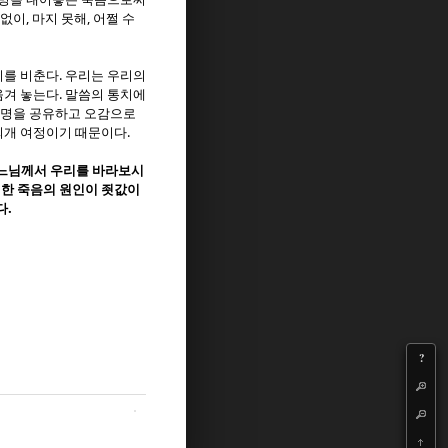
,
,
 없이
마지 못해
어쩔 수
.
리를 비춘다
우리는 우리의
.
옮겨 놓는다
말씀의 통치에
 생명을 공유하고 오감으로
.
회개 여정이기 때문이다
하느님께서 우리를 바라보시
한 죽음의 원인이 죗값이
.
다
?