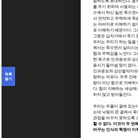
.
험하도록 초대하신다
용
를 주기 위하여 사용되는
수께서 하신 일은 죽으면
서 연약하고 무력하게 
는 아버지로 이해하기 쉽
.
로 이해하기 때문이다
그
그분은 십자가에서 죽기 
우리는 우리가 하는 일을
께서는 죽으면서 살리시는
.
함과 무력감을 느낀다
그
한 욕구로 인과응보와 상
.
용서가 들어설 땅이 없다
인과응보와 상선벌악이라는
목록
.
랑하는 자유다
우주 안에
열기
랑이 아닌 힘으로 지배하
.
다
힘이 지배하는 세상에
.
하지 않고 받아들인다
우리는 우물이 곁에 있는
는데 낙원의 문 곁에서 
관점을 바꾸지 못하도록 
.
할 수 없다
이것이 두 번
바꾸는 인식의 혁명이 이