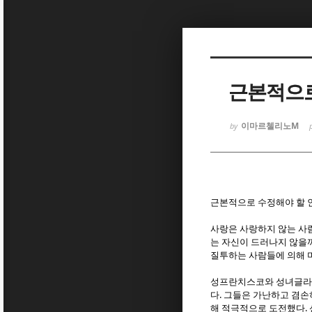
Sketchbook
Sketchbook
근본적으로
이마르첼리노M
by
Sketchbook
Sketchbook
근본적으로 수정해야 할 
사랑은 사랑하지 않는 사
는 자신이 드러나지 않을
질투하는 사람들에 의해 
성프란치스코와 성녀글라라
.
다
그들은 가난하고 겸손
.
해 적극적으로 도전했다