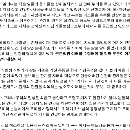
 일어나는 작은 일들의 동기들은 삼위일체 하느님 안에 뿌리를 두고 있었기에
.
에 자리 잡고 있었다
사랑을 맛보고 느낄 수 있었던 것은 신학교가 아니라 자신
당기시는 하느님의 사랑에 빠져 자연이라고 부르는 피조물을 우주를 관상하는 
가 계속해서 이루어지는 관계의 원천은 삼위일체 하느님 사랑으로부터 흘러나와
했기에 모든 개체는 선하신 하느님의 돌보심으로부터 에너지를 공급받고 있으므
.
개별적으로 사랑받는 존재들이다
그러므로 나를 아는 지식의 출발점이 거기에 있
보심을 인간에게 맡겼는데 창조의 이야기를 지배하라는 말로 알아들었기 때문에
.
넓히려는 인간의 탐욕이 생겨났다
근본적인 이해를 수정해야 할 첫째 부분이 여
.
랑의 대상이다
개별성과 뿌리가 같은 기원을 가진 동등한 형제적 평등성을 잃어버렸기 때문에 
.
 수준이 되었다
돌보라는 관계를 지배의 대상으로 만들어버린 인간의 관계들은 
.
.
막는 단절의 존재가 되었다
관계의 단절로 죄의 역사가 시작된 것이다
나를 아는
.
적 존재로서 관계의 단절을 회복하는 성소로 이해하는 것이 무엇보다 중요하다
.
.
다
그러나 우리의 일상은 외롭고 불안하고 두렵고 깨지고 안전하지 않다
눈앞의
.
.
입은 인간이 되었다
상처 입은 인간을 치유하려면 상처 입은 의사가 필요했다
그
우리의 눈높이에서 우리를 사랑하시기 위하여 하느님의 동등성을 포기하고 우리
.
 가난과 겸손이 단절의 역사를 연결하는 관계로 안내하신다
.
.
인간을 창조하셨다
용서는 창조하는 일이다
용서하시는 하느님을 통해 용서를 배