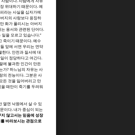
.
는 사람이다
사람에게 자유
.
가장 위대하기 때문이다
예
 피라는 사실을 십자가에
아버지의 사랑보다 응징하
야만 화가 풀리시는 아버지
.
는 용서와 관련된 단어다
.”
는 일을 모르고 있습니다
.
고 죽이기 때문이다
예수
들 앞에 서면 우리는 연약
.
부활한다
안전과 질서에 대
.
 일이 정당하다고 여긴다
끌에 불과한 인간이 만든
?
겠는가
하느님의 자유는 사
.
랑의 전능이다
그분은 사
모든 것을 잃어버리고 만
있을 때만이 죽기를 두려워
만 열면 낙원에서 살 수 있
.
때문이다
내가 중심이 되는
지 않고서는 믿음에 성장
리를 바라보시는 관점으로