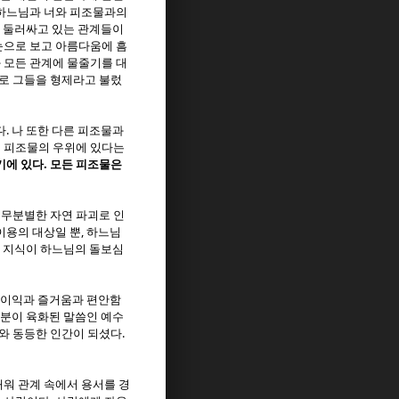
 하느님과 너와 피조물과의
을 둘러싸고 있는 관계들이
눈으로 보고 아름다움에 흠
 모든 관계에 물줄기를 대
로 그들을 형제라고 불렀
.
다
나 또한 다른 피조물과
 피조물의 우위에 있다는
.
기에 있다
모든 피조물은
무분별한 자연 파괴로 인
,
이용의 대상일 뿐
하느님
 지식이 하느님의 돌보심
 이익과 즐거움과 편안함
분이 육화된 말씀인 예수
.
와 동등한 인간이 되셨다
워 관계 속에서 용서를 경