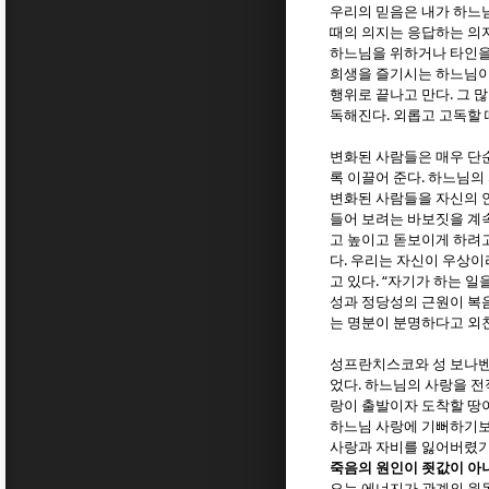
우리의 믿음은 내가 하느
때의 의지는 응답하는 의
하느님을 위하거나 타인을
희생을 즐기시는 하느님이
.
행위로 끝나고 만다
그 
.
독해진다
외롭고 고독할 
변화된 사람들은 매우 단
.
록 이끌어 준다
하느님의 
변화된 사람들을 자신의 
들어 보려는 바보짓을 계
고 높이고 돋보이게 하려
.
다
우리는 자신이 우상이
. “
고 있다
자기가 하는 일
성과 정당성의 근원이 복
는 명분이 분명하다고 외
성프란치스코와 성 보나벤
.
었다
하느님의 사랑을 전
랑이 출발이자 도착할 땅
하느님 사랑에 기뻐하기보
사랑과 자비를 잃어버렸
죽음의 원인이 죗값이 아
오는 에너지가 관계의 