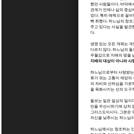
.
했던 사람들이다
바닥에서
관계가 언제나 삶의 중심
.
었다
특히 매력으로 끌어
.
뻑 취했다
하느님의 창조
주고 있다는 사실을 발견
.
다
생명 있는 모든 개체는 
.
다르지 않다
하느님의 돌
우월감으로 지배의 땅을 
지배의 대상이 아니라 사
하느님으로부터 사랑받는 
류가 겪는 고통이 재앙의
의 자비와 선하심을 가로
을 육화시키는 선의 도구
돌보는 일은 일상의 일이
만을 우선시하기에 상처 
.
그리스도이시다
그분은 
자신을 낮추시는 하느님의
하느님께서는 창조하는 