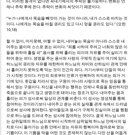
.
.
다
이러한 충격이 없다면 꼭대기에서의 추락은 불가능하다
변화는 언
.
.
제나 추락 후에 온다
추락이 변화의 씨앗이기 때문이다
“
,
누가 나에게서 목숨을 빼앗아 가는 것이 아니라
내가 스스로 바치는 것
.
.” (
이다
나에게는 목숨을 바칠 권리도 있고 다시 얻을 권리도 있다
요한
10,18)
,
,
,
할 수 없이
마지못해
어쩔 수 없이
내어놓는 목숨이 아니라 스스로 내
. “
어주는 몸이며 스스로 쏟는 피이다
죄를 사하여 주려고 너희와 많은 이
”
들을 위하여 흘릴 피
용서를 위해 흘리는 피이며 자유를 주어 살리기 위
.
.
하여 쏟는 피다
생명을 주는 용서와 사랑의 구체적 진실이 여기에 있다
하느님의 권리와 자유를 제한하여 하느님의 자비와 선하심이 관계 안에
.
서 흘러가지 못하도록 막는 것이 인간의 죄다
거기서부터 단절의 역사
.
가 시작된 것이다
카인의 죄로부터 인류가 반복하여 저지르는 죄가 거
.
기에 있다
죗값을 치러서 얻는 구원이 아니라 사랑으로 죽는 믿음을 통
.
해서 얻는 구원이다
자신을 내어주는 행위는 언제나 죽음을 동반하지만
.
죽음으로 끝나지 않고 생명으로 태어나는 창조가 있다
내어주는 몸과
.
흘리는 피가 성사로써 일상의 관계를 비춘다
이 성사는 영성체를 통해
참여하는 것이라기보다 내어주고 쏟는 피의 실재를 관계 속에서 드러냄
.
으로써 성사에 참여한다
받아들임과 용서가 구체적 진실이며 선을 행함
.
으로 하느님을 드러내 주는 성사에 참여하는 것이다
결국 하느님 나라
는 삼위일체의 하느님으로부터 시작하여 삼위일체 하느님 안에서의 일
치로 다시 돌아가는 순환 안에서 얻는 자유와 행복이며 참여로써 얻는
.
.
기쁨이다
이 기쁨을 막을 어떤 것도 존재하지 않는다
다만 선을 어둡게