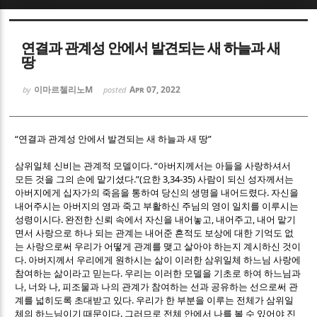
Sketchbook5, 스케치북5
Sketchbook5, 스케치북5
연결과 관계성 안에서 발견되는 새 하늘과 새
땅
이마르첼리노M
Apr 07, 2022
by
posted
“연결과 관계성 안에서 발견되는
”
Sketchbook5, 스케치북5
Sketchbook5, 스케치북5
새 하늘과 새 땅
. “
삼위일체 신비는 관계적 모델이다
아버지께서는 아들을 사랑하셔서
.”(
3,34-35)
모든 것을 그의 손에 맡기셨다
요한
사람이 되신 성자께서는
.
아버지에게 십자가의 죽음을 통하여 당신의 생명을 내어드렸다
자신을
내어주시는 아버지의 영과 죽고 부활하신 주님의 영이 일치를 이루시는
.
,
,
성령이시다
완전한 신뢰 속에서 자신을 내어놓고
내어주고
내어 맡기
면서 사랑으로 하나 되는 관계는 내어준 흔적도 보상에 대한 기억도 없
는 사랑으로써 우리가 어떻게 관계를 맺고 살아야 하는지 계시하신 것이
.
다
아버지께서 우리에게 원하시는 삶이 이러한 삼위일체 하느님 사랑에
.
참여하는 삶이라고 믿는다
우리는 이러한 모델을 기초로 하여 하느님과
,
,
나
너와 나
피조물과 나의 관계가 참여하는 선과 공유하는 선으로써 관
.
계를 넓히도록 초대받고 있다
우리가 한 부분을 이루는 전체가 삼위일
.
체의 하느님이기 때문이다
그러므로 전체 안에서 나를 볼 수 있어야 진