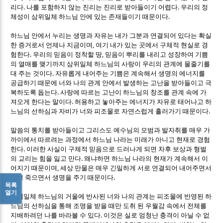
.
.
리다
나를 포함하지 않는 진리는 진리로 받아들이기 어렵다
우리의 정
.
체성이 삼위일체 하느님 안에 있는 존재들이기 때문이다
하느님 안에서 누리는 생명과 자유는 내가 그분과 연결되어 있다는 확실
,
한 증거로서 언제나 지금이며
여기 내가 있는 곳에서 구체적 현실로 경
.
,
험한다
우리의 믿음이 정착할 땅
믿음이 뿌리를 내리고 성장하여 기쁨
의 열매를 맺기까지 삼위일체 하느님의 사랑이 우리의 관계에 물줄기를
.
대 주는 것이다
자유롭게 내어주는 기쁨은 계속해서 생명의 에너지를
공급하기 때문에 너와 나의 관계 안에서 발생하는 고난을 받아들이고 극
.
복하도록 돕는다
사랑에 따르는 고난이 하느님의 창조를 관계 속에 가
.
져오게 한다는 말이다
허용하고 놓아주는 에너지가 자유로 태어나고 하
.
느님의 선하심과 자비가 너와 피조물로 자연스럽게 흘러가기 때문이다
말씀의 통치를 받아들이고 그리스도 예수님의 모범과 발자취를 매우 가
까이에서 따르려는 과정에서 하느님 나라는 미래가 아니고 현재로 경험
.
한다
이러한 사실이 구체적 믿음으로 드러나게 되면 차후 보상과 형벌
.
의 교리는 힘을 잃고 만다
왜냐하면 하느님 나라의 현재가 계속해서 이
,
어지기 때문이며
세상 만물은 매우 긴밀하게 서로 연결되어 내어주면서
.
죽고 죽으면서 생명을 주기 때문이다
목록
열기
삼위일체 하느님의 거울에 반사된 너와 나의 관계는 피조물에 반영된 하
느님의 선하심을 통해 조명을 받을 때만 도취 된 우월감 속에서 전체를
.
지배하려던 나를 바라볼 수 있다
이것은 실로 엄청난 충격이 아닐 수 없