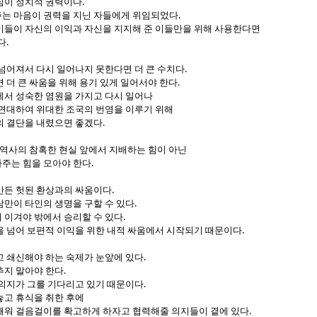
.
힘이 정치적 권력이다
.
는 마음이 권력을 지닌 자들에게 위임되었다
이들이 자신의 이익과 자신을 지지해 준 이들만을 위해 사용한다면
.
다
.
넘어져서 다시 일어나지 못한다면 더 큰 수치다
.
 더 큰 싸움을 위해 용기 있게 일어서야 한다
에서 성숙한 염원을 가지고 다시 일어나
 연대하여 위대한 조국의 번영을 이루기 위해
.
의 결단을 내렸으면 좋겠다
 역사의 참혹한 현실 앞에서 지배하는 힘이 아닌
.
주는 힘을 모아야 한다
.
만든 헛된 환상과의 싸움이다
.
람만이 타인의 생명을 구할 수 있다
.
 이겨야 밖에서 승리할 수 있다
.
을 넘어 보편적 이익을 위한 내적 싸움에서 시작되기 때문이다
.
고 쇄신해야 하는 숙제가 눈앞에 있다
.
추지 말아야 한다
.
 의지가 그를 기다리고 있기 때문이다
놓고 휴식을 취한 후에
.
깨워 걸음걸이를 확고하게 하자고 협력해줄 의지들이 곁에 있다