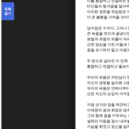
이를 통합하고 연결하는 
타인들의 힘겨움을 알아주
목록
이러한 권한을 위임받은 
열기
더 큰 불행을 가져올 것이
.
넘어짐은 수치다
그러나 
큰 싸움을 멋지게 끝냈다면
분발과 좌절의 되풀이 속
선한 양심을 가진 이들과
꿈을 포기하지 말고 마음
두 편으로 갈라진 이 민족
통합하고 연결하고 돌보아
우리의 싸움은 자만심이 
자신의 생명을 잃어본 사
우리의 싸움은 안에서부터
선은 자신의 눈앞의 이익
지방 선거와 당을 재건하
이재명의 꿈과 희망은 멈
그와 함께 꿈을 키우려는
설레던 마음을 잠시 내려
가슴을 휘젓고 정신을 일