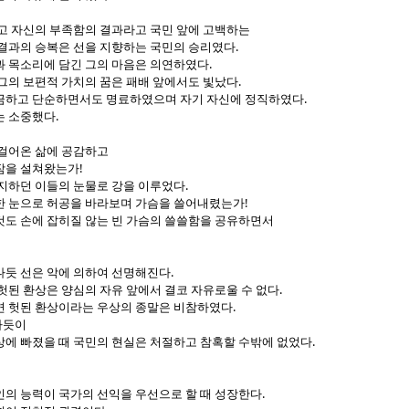
않고 자신의 부족함의 결과라고 국민 앞에 고백하는
.
 결과의 승복은 선을 지향하는 국민의 승리였다
.
과 목소리에 담긴 그의 마음은 의연하였다
.
 그의 보편적 가치의 꿈은 패배 앞에서도 빛났다
.
끔하고 단순하면서도 명료하였으며 자기 자신에 정직하였다
.
는 소중했다
 걸어온 삶에 공감하고
!
잠을 설쳐왔는가
.
지지하던 이들의 눈물로 강을 이루었다
!
한 눈으로 허공을 바라보며 가슴을 쓸어내렸는가
것도 손에 잡히질 않는 빈 가슴의 쓸쓸함을 공유하면서
.
나듯 선은 악에 의하여 선명해진다
.
헛된 환상은 양심의 자유 앞에서 결코 자유로울 수 없다
.
면 헛된 환상이라는 우상의 종말은 비참하였다
하듯이
.
상에 빠졌을 때 국민의 현실은 처절하고 참혹할 수밖에 없었다
.
인의 능력이 국가의 선익을 우선으로 할 때 성장한다