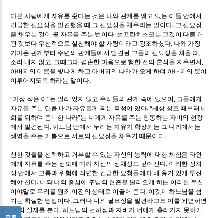
다른 사람에게 자유를 준다는 것은 나와 관계를 맺고 있는 이들 안에서
.
긴급한 필요성을 발견했을 때 그 필요성을 채우라는 말이다
그 필요성
.
을 채우는 것이 곧 자유를 주는 법이다
성프란치스코는 그것이 다른 어
.
떤 것보다 우선적으로 실천해야 할 사랑이라고 강조하셨다
나와 가장
,
가까운 관계부터 주변의 관계들에서 발견된 그들의 필요성을 채울 때
,
,
소리 내지 않고
그때그때 겸손한 마음으로 행한 선의 흔적을 지우면서
아버지의 이름을 빛나게 하고 아버지의 나라가 오게 하며 아버지의 뜻이
.
이루어지도록 하라는 말이다
“
”
,
가장 작은 이
는 멀리 있지 않고 우리들의 관계 속에 있으며
그들에게
. “
자유를 주는 만큼 내가 자유롭게 되는 특성이 있다
세상 창조 때부터 너
”
희를 위하여 준비한 나라
는 너에게 자유를 주는 행동하는 자비의 현장
.
에서 발견된다
하느님 안에서 누리는 자유가 확장되는 그 나라에서는
.
생명을 주는 기쁨으로 서로의 필요성을 채우기 때문이다
선한 것들을 선택하고 거부할 수 있는 자신의 능력에 대한 체험은 타인
.
에게 자유를 주는 정도에 따라 자신의 정체성도 깊어진다
이러한 정체
성 안에서 고통과 위험에 직면한 긴급한 요청들에 대해 용기 있게 투신
.
해야 한다
너와 나의 중심에 주님의 현존을 불러오게 하는 이러한 투신
.
이야말로 우리를 원죄 이전의 상태로 이끌어 준다
이것이 하느님을 섬
.
기는 확실한 방법이다
그러나 너의 필요성을 발견하고도 이를 외면하면
‘
’
.
죄
의 실재를 본다
하느님의 선하심과 자비가 너에게 흘러가지 못하게
목록