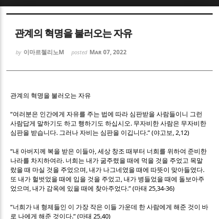
Sketchbook5, 스케치북5
Sketchbook5, 스케치북5
관계의 혁명을 불러오는 자유
이마르첼리노M
Mar 07, 2022
by
posted
Sketchbook5, 스케치북5
Sketchbook5, 스케치북5
관계의 혁명을 불러오는 자유
“
여러분은 인간에게 자유를 주는 법에 따라 심판받을 사람들이니 그런
.
사람답게 말하기도 하고 행하기도 하십시오
무자비한 사람은 무자비한
.
.” (
, 2,12)
심판을 받습니다
그러나 자비는 심판을 이깁니다
야고보
“
,
내 아버지께 복을 받은 이들아
세상 창조 때부터 너희를 위하여 준비한
.
나라를 차지하여라
너희는 내가 굶주렸을 때에 먹을 것을 주었고 목말
,
.
랐을 때 마실 것을 주었으며
내가 나그네였을 때에 따뜻이 맞아들였다
,
또 내가 헐벗었을 때에 입을 것을 주었고
내가 병들었을 때에 돌보아주
,
.” (
25,34-36)
었으며
내가 감옥에 있을 때에 찾아주었다
마태
“
너희가 내 형제들인 이 가장 작은 이들 가운데 한 사람에게 해준 것이 바
.” (
25,40)
로 나에게 해준 것이다
마태