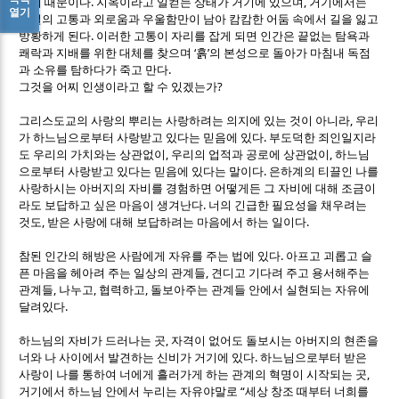
.
,
막기 때문이다
지옥이라고 일컫는 상태가 거기에 있으며
거기에서는
열기
단절의 고통과 외로움과 우울함만이 남아 캄캄한 어둠 속에서 길을 잃고
.
방황하게 된다
이러한 고통이 자리를 잡게 되면 인간은 끝없는 탐욕과
‘
’
쾌락과 지배를 위한 대체를 찾으며
흙
의 본성으로 돌아가 마침내 독점
.
과 소유를 탐하다가 죽고 만다
?
그것을 어찌 인생이라고 할 수 있겠는가
,
그리스도교의 사랑의 뿌리는 사랑하려는 의지에 있는 것이 아니라
우리
.
가 하느님으로부터 사랑받고 있다는 믿음에 있다
부도덕한 죄인일지라
,
,
도 우리의 가치와는 상관없이
우리의 업적과 공로에 상관없이
하느님
.
으로부터 사랑받고 있다는 믿음에 있다는 말이다
은하계의 티끌인 나를
사랑하시는 아버지의 자비를 경험하면 어떻게든 그 자비에 대해 조금이
.
라도 보답하고 싶은 마음이 생겨난다
너의 긴급한 필요성을 채우려는
,
.
것도
받은 사랑에 대해 보답하려는 마음에서 하는 일이다
.
참된 인간의 해방은 사람에게 자유를 주는 법에 있다
아프고 괴롭고 슬
,
픈 마음을 헤아려 주는 일상의 관계들
견디고 기다려 주고 용서해주는
,
,
,
관계들
나누고
협력하고
돌보아주는 관계들 안에서 실현되는 자유에
.
달려있다
,
하느님의 자비가 드러나는 곳
자격이 없어도 돌보시는 아버지의 현존을
.
너와 나 사이에서 발견하는 신비가 거기에 있다
하느님으로부터 받은
,
사랑이 나를 통하여 너에게 흘러가게 하는 관계의 혁명이 시작되는 곳
“
거기에서 하느님 안에서 누리는 자유야말로
세상 창조 때부터 너희를