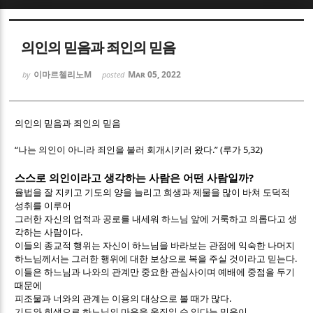
Sketchbook5, 스케치북5
Sketchbook5, 스케치북5
의인의 믿음과 죄인의 믿음
이마르첼리노M
Mar 05, 2022
by
posted
의인의 믿음과 죄인의 믿음
Sketchbook5, 스케치북5
Sketchbook5, 스케치북5
“
.” (
5,32)
나는 의인이 아니라 죄인을 불러 회개시키러 왔다
루가
?
스스로 의인이라고 생각하는 사람은 어떤 사람일까
율법을 잘 지키고 기도의 양을 늘리고 희생과 제물을 많이 바쳐 도덕적
성취를 이루어
그러한 자신의 업적과 공로를 내세워 하느님 앞에 거룩하고 의롭다고 생
.
각하는 사람이다
이들의 종교적 행위는 자신이 하느님을 바라보는 관점에 익숙한 나머지
.
하느님께서는 그러한 행위에 대한 보상으로 복을 주실 것이라고 믿는다
이들은 하느님과 나와의 관계만 중요한 관심사이며 예배에 중점을 두기
때문에
.
피조물과 너와의 관계는 이용의 대상으로 볼 때가 많다
기도와 희생으로 하느님의 마음을 움직일 수 있다는 믿음이