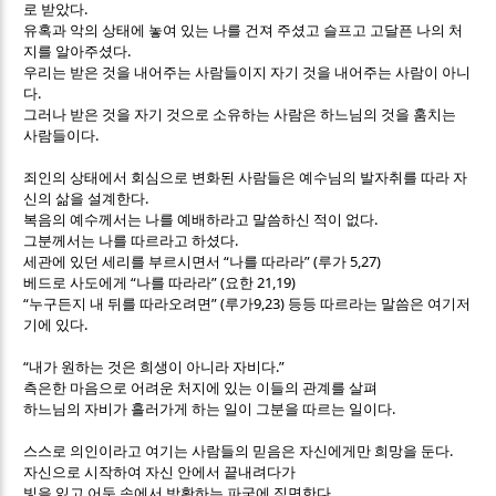
.
로 받았다
유혹과 악의 상태에 놓여 있는 나를 건져 주셨고 슬프고 고달픈 나의 처
.
지를 알아주셨다
우리는 받은 것을 내어주는 사람들이지 자기 것을 내어주는 사람이 아니
.
다
그러나 받은 것을 자기 것으로 소유하는 사람은 하느님의 것을 훔치는
.
사람들이다
죄인의 상태에서 회심으로 변화된 사람들은 예수님의 발자취를 따라 자
.
신의 삶을 설계한다
.
복음의 예수께서는 나를 예배하라고 말씀하신 적이 없다
.
그분께서는 나를 따르라고 하셨다
“
” (
5,27)
세관에 있던 세리를 부르시면서
나를 따라라
루가
“
” (
21,19)
베드로 사도에게
나를 따라라
요한
“
” (
9,23)
누구든지 내 뒤를 따라오려면
루가
등등 따르라는 말씀은 여기저
.
기에 있다
“
.”
내가 원하는 것은 희생이 아니라 자비다
측은한 마음으로 어려운 처지에 있는 이들의 관계를 살펴
.
하느님의 자비가 흘러가게 하는 일이 그분을 따르는 일이다
.
스스로 의인이라고 여기는 사람들의 믿음은 자신에게만 희망을 둔다
자신으로 시작하여 자신 안에서 끝내려다가
.
빛을 잃고 어둠 속에서 방황하는 파국에 직면한다