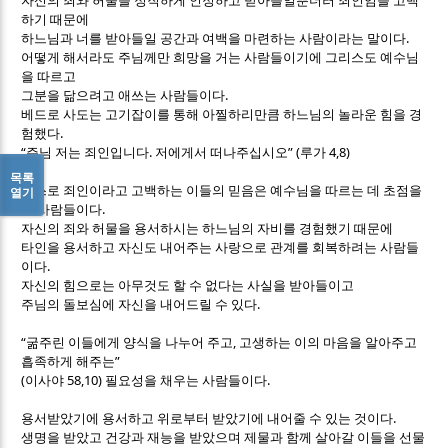
자신의 죄와 허물을 정직하게 인정하고 받아들일뿐더러 죄인임을 고백
하기 때문에
.
하느님과 너를 받아들일 공간과 여백을 마련하는 사람이라는 말이다
어떻게 해서라도 주님께만 희망을 거는 사람들이기에 그리스도 예수님
을 따르고
.
그분을 닮으려고 애쓰는 사람들이다
베드로 사도는 고기잡이를 통해 아찔하리만큼 하느님의 놀라운 힘을 경
.
험했다
“
.
” (
4,8)
주님 저는 죄인입니다
저에게서 떠나주십시오
루가
목록
스스로 죄인이라고 고백하는 이들의 믿음은 예수님을 따르는 데 초점을
열기
.
둔 사람들이다
자신의 죄와 허물을 용서하시는 하느님의 자비를 경험했기 때문에
타인을 용서하고 자신도 내어주는 사랑으로 관계를 회복하려는 사람들
.
이다
자신의 힘으로는 아무것도 할 수 없다는 사실을 받아들이고
.
주님의 돌보심에 자신을 내어드릴 수 있다
“
,
굶주린 이들에게 양식을 나누어 주고
고생하는 이의 마음을 알아주고
”
흡족하게 해주는
(
58,10)
.
이사야
필요성을 채우는 사람들이다
.
용서받았기에 용서하고 위로부터 받았기에 내어줄 수 있는 것이다
생명을 받았고 건강과 재능을 받았으며 제물과 함께 살아갈 이들을 선물