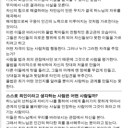
.
무지에서 나온 결과라는 사실을 모른다
자신의 힘으로 해결하려는 자만심이 만든 무지가 결국 하느님의 자유를
왜곡해서
해석함으로써 구원이 인간의 노력으로 이루어지는 것처럼 가르친다는
.
것이다
.
이런 이들은 바리사이와 율법 학자들의 전형적인 종교관의 모습이다
그들은 자신들의 의로운 행위에 도취 되어 자신들보다 못한 이들을 가르
치려고 하고
.
어떤 자격이 있는 사람처럼 행동한다
그러나 누가 그러한 자격을 주었
?
는가
.
사람을 법과 죄의 관점에서만 보기 때문에 그것으로 사람을 평가한다
율법을 자의적으로 해석하여 자신의 잣대와 저울로 만들어
,
,
다른 이들에게 탓을 돌리고
그들의 어깨에 멘 멍에를 무겁게 만들고
.
삿대질과 욕설과 뒷담화로 타인의 선입견을 부추긴다
율법은 죄가 어떤 것인지를 알려줄 뿐이지 사랑하는 관계를 만들지는 못
.
한다
?
스스로 죄인이라고 생각하는 사람은 어떤 사람일까
하느님의 선하심과 자비가 나를 통하여 너에게 흘러가지 못하게 막아서
관계의 단절을 불러왔다는 사실을 인정하는 사람이며 그것이 죄라고 여
.
기는 사람이다
.
이들은 하느님께서 우리를 바라보시는 관점에서 자신을 본다
.
그래서 하느님은 인간의 허다한 죄를 용서해주시는 분이라고 믿는다