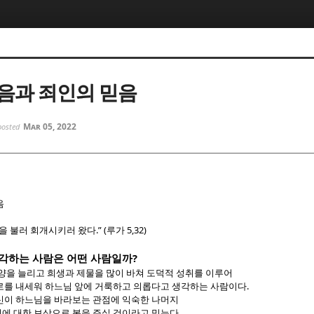
5, 스케치북5
5, 스케치북5
음과 죄인의 믿음
Mar 05, 2022
posted
5, 스케치북5
5, 스케치북5
음
.” (
5,32)
을 불러 회개시키러 왔다
루가
?
각하는 사람은 어떤 사람일까
양을 늘리고 희생과 제물을 많이 바쳐 도덕적 성취를 이루어
.
로를 내세워 하느님 앞에 거룩하고 의롭다고 생각하는 사람이다
신이 하느님을 바라보는 관점에 익숙한 나머지
.
에 대한 보상으로 복을 주실 것이라고 믿는다