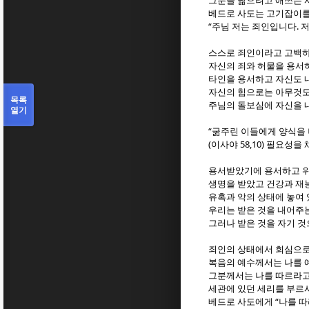
그분을 닮으려고 애쓰는
베드로 사도는 고기잡이를
“
.
주님 저는 죄인입니다
스스로 죄인이라고 고백하
자신의 죄와 허물을 용서
타인을 용서하고 자신도 
자신의 힘으로는 아무것도
목록
주님의 돌보심에 자신을 
열기
“
굶주린 이들에게 양식을
(
58,10)
이사야
필요성을 
용서받았기에 용서하고 위
생명을 받았고 건강과 재
유혹과 악의 상태에 놓여
우리는 받은 것을 내어주
그러나 받은 것을 자기 
죄인의 상태에서 회심으로
복음의 예수께서는 나를 
그분께서는 나를 따르라
세관에 있던 세리를 부
“
베드로 사도에게
나를 