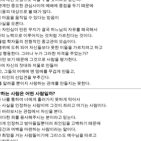
관계만 중요한 관심사이며 예배에 중점을 두기 때문에
.
이용의 대상으로 볼 때가 많다
 마음을 움직일 수 있다는 믿음이
.
사실을 모른다
 자만심이 만든 무지가 결국 하느님의 자유를 왜곡해서
.
의 노력으로 이루어지는 것처럼 가르친다는 것이다
.
율법 학자들의 전형적인 종교관의 모습이다
행위에 도취 되어 자신들보다 못한 이들을 가르치려고 하고
.
?
럼 행동한다
그러나 누가 그러한 자격을 주었는가
.
서만 보기 때문에 그것으로 사람을 평가한다
여 자신의 잣대와 저울로 만들어
,
,
고
그들의 어깨에 멘 멍에를 무겁게 만들고
.
 타인의 선입견을 부추긴다
.
를 알려줄 뿐이지 사랑하는 관계를 만들지는 못한다
?
하는 사람은 어떤 사람일까
 나를 통하여 너에게 흘러가지 못하게 막아서
.
 사실을 인정하는 사람이며 그것이 죄라고 여기는 사람이다
.
 바라보시는 관점에서 자신을 본다
.
허다한 죄를 용서해주시는 분이라고 믿는다
하게 인정하고 받아들일뿐더러 죄인임을 고백하기 때문에
.
공간과 여백을 마련하는 사람이라는 말이다
 희망을 거는 사람들이기에 그리스도 예수님을 따르고