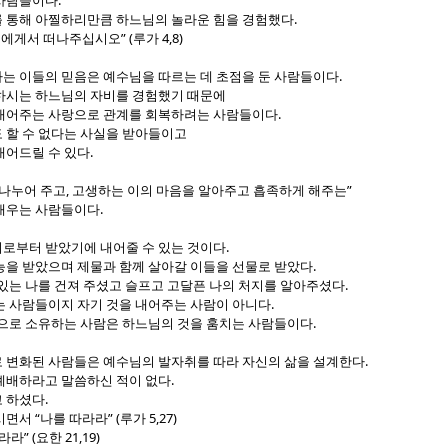
.
 사람들이다
.
 통해 아찔하리만큼 하느님의 놀라운 힘을 경험했다
” (
4,8)
저에게서 떠나주십시오
루가
.
는 이들의 믿음은 예수님을 따르는 데 초점을 둔 사람들이다
하시는 하느님의 자비를 경험했기 때문에
.
내어주는 사랑으로 관계를 회복하려는 사람들이다
 할 수 없다는 사실을 받아들이고
.
내어드릴 수 있다
,
”
 나누어 주고
고생하는 이의 마음을 알아주고 흡족하게 해주는
.
채우는 사람들이다
.
로부터 받았기에 내어줄 수 있는 것이다
.
능을 받았으며 제물과 함께 살아갈 이들을 선물로 받았다
.
 있는 나를 건져 주셨고 슬프고 고달픈 나의 처지를 알아주셨다
.
는 사람들이지 자기 것을 내어주는 사람이 아니다
.
것으로 소유하는 사람은 하느님의 것을 훔치는 사람들이다
.
 변화된 사람들은 예수님의 발자취를 따라 자신의 삶을 설계한다
.
예배하라고 말씀하신 적이 없다
.
고 하셨다
“
” (
5,27)
르시면서
나를 따라라
루가
” (
21,19)
따라라
요한