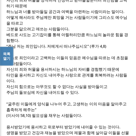
자신의 죄와 허물을 정직하게 인정하고 받아들일뿐더러 죄인임을 고백
하기 때문에
.
하느님과 너를 받아들일 공간과 여백을 마련하는 사람이라는 말이다
어떻게 해서라도 주님께만 희망을 거는 사람들이기에 그리스도 예수님
을 따르고
.
그분을 닮으려고 애쓰는 사람들이다
베드로 사도는 고기잡이를 통해 아찔하리만큼 하느님의 놀라운 힘을 경
.
험했다
“
.
” (
4,8)
주님 저는 죄인입니다
저에게서 떠나주십시오
루가
목록
스스로 죄인이라고 고백하는 이들의 믿음은 예수님을 따르는 데 초점을
열기
.
둔 사람들이다
자신의 죄와 허물을 용서하시는 하느님의 자비를 경험했기 때문에
타인을 용서하고 자신도 내어주는 사랑으로 관계를 회복하려는 사람들
.
이다
자신의 힘으로는 아무것도 할 수 없다는 사실을 받아들이고
.
주님의 돌보심에 자신을 내어드릴 수 있다
“
,
굶주린 이들에게 양식을 나누어 주고
고생하는 이의 마음을 알아주고
”
흡족하게 해주는
(
58,10)
.
이사야
필요성을 채우는 사람들이다
.
용서받았기에 용서하고 위로부터 받았기에 내어줄 수 있는 것이다
생명을 받았고 건강과 재능을 받았으며 제물과 함께 살아갈 이들을 선물