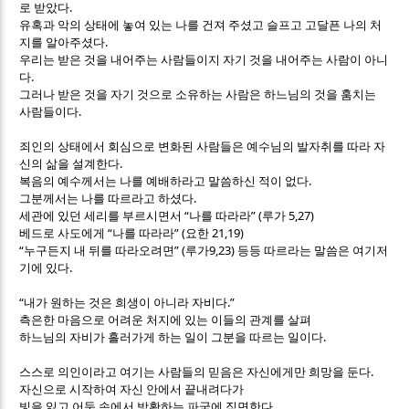
.
로 받았다
유혹과 악의 상태에 놓여 있는 나를 건져 주셨고 슬프고 고달픈 나의 처
.
지를 알아주셨다
우리는 받은 것을 내어주는 사람들이지 자기 것을 내어주는 사람이 아니
.
다
그러나 받은 것을 자기 것으로 소유하는 사람은 하느님의 것을 훔치는
.
사람들이다
죄인의 상태에서 회심으로 변화된 사람들은 예수님의 발자취를 따라 자
.
신의 삶을 설계한다
.
복음의 예수께서는 나를 예배하라고 말씀하신 적이 없다
.
그분께서는 나를 따르라고 하셨다
“
” (
5,27)
세관에 있던 세리를 부르시면서
나를 따라라
루가
“
” (
21,19)
베드로 사도에게
나를 따라라
요한
“
” (
9,23)
누구든지 내 뒤를 따라오려면
루가
등등 따르라는 말씀은 여기저
.
기에 있다
“
.”
내가 원하는 것은 희생이 아니라 자비다
측은한 마음으로 어려운 처지에 있는 이들의 관계를 살펴
.
하느님의 자비가 흘러가게 하는 일이 그분을 따르는 일이다
.
스스로 의인이라고 여기는 사람들의 믿음은 자신에게만 희망을 둔다
자신으로 시작하여 자신 안에서 끝내려다가
.
빛을 잃고 어둠 속에서 방황하는 파국에 직면한다