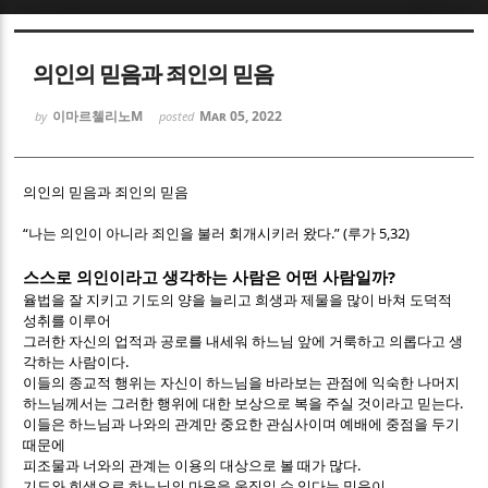
Sketchbook5, 스케치북5
Sketchbook5, 스케치북5
의인의 믿음과 죄인의 믿음
이마르첼리노M
Mar 05, 2022
by
posted
의인의 믿음과 죄인의 믿음
Sketchbook5, 스케치북5
Sketchbook5, 스케치북5
“
.” (
5,32)
나는 의인이 아니라 죄인을 불러 회개시키러 왔다
루가
?
스스로 의인이라고 생각하는 사람은 어떤 사람일까
율법을 잘 지키고 기도의 양을 늘리고 희생과 제물을 많이 바쳐 도덕적
성취를 이루어
그러한 자신의 업적과 공로를 내세워 하느님 앞에 거룩하고 의롭다고 생
.
각하는 사람이다
이들의 종교적 행위는 자신이 하느님을 바라보는 관점에 익숙한 나머지
.
하느님께서는 그러한 행위에 대한 보상으로 복을 주실 것이라고 믿는다
이들은 하느님과 나와의 관계만 중요한 관심사이며 예배에 중점을 두기
때문에
.
피조물과 너와의 관계는 이용의 대상으로 볼 때가 많다
기도와 희생으로 하느님의 마음을 움직일 수 있다는 믿음이