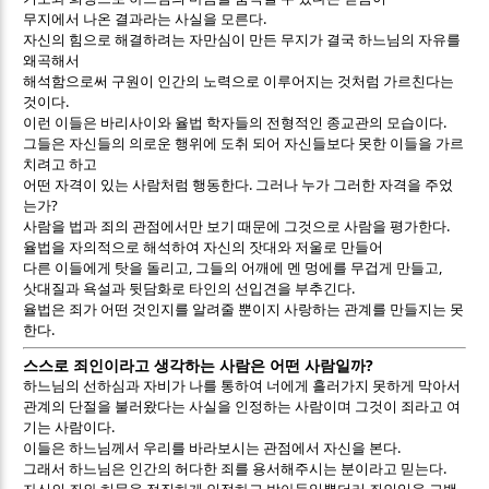
.
무지에서 나온 결과라는 사실을 모른다
자신의 힘으로 해결하려는 자만심이 만든 무지가 결국 하느님의 자유를
왜곡해서
해석함으로써 구원이 인간의 노력으로 이루어지는 것처럼 가르친다는
.
것이다
.
이런 이들은 바리사이와 율법 학자들의 전형적인 종교관의 모습이다
그들은 자신들의 의로운 행위에 도취 되어 자신들보다 못한 이들을 가르
치려고 하고
.
어떤 자격이 있는 사람처럼 행동한다
그러나 누가 그러한 자격을 주었
?
는가
.
사람을 법과 죄의 관점에서만 보기 때문에 그것으로 사람을 평가한다
율법을 자의적으로 해석하여 자신의 잣대와 저울로 만들어
,
,
다른 이들에게 탓을 돌리고
그들의 어깨에 멘 멍에를 무겁게 만들고
.
삿대질과 욕설과 뒷담화로 타인의 선입견을 부추긴다
율법은 죄가 어떤 것인지를 알려줄 뿐이지 사랑하는 관계를 만들지는 못
.
한다
?
스스로 죄인이라고 생각하는 사람은 어떤 사람일까
하느님의 선하심과 자비가 나를 통하여 너에게 흘러가지 못하게 막아서
관계의 단절을 불러왔다는 사실을 인정하는 사람이며 그것이 죄라고 여
.
기는 사람이다
.
이들은 하느님께서 우리를 바라보시는 관점에서 자신을 본다
.
그래서 하느님은 인간의 허다한 죄를 용서해주시는 분이라고 믿는다