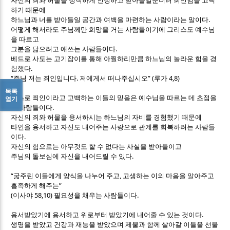
자신의 죄와 허물을 정직하게 인정하고 받아들일뿐더러 죄인임을 고백
하기 때문에
.
하느님과 너를 받아들일 공간과 여백을 마련하는 사람이라는 말이다
어떻게 해서라도 주님께만 희망을 거는 사람들이기에 그리스도 예수님
을 따르고
.
그분을 닮으려고 애쓰는 사람들이다
베드로 사도는 고기잡이를 통해 아찔하리만큼 하느님의 놀라운 힘을 경
.
험했다
“
.
” (
4,8)
주님 저는 죄인입니다
저에게서 떠나주십시오
루가
목록
스스로 죄인이라고 고백하는 이들의 믿음은 예수님을 따르는 데 초점을
열기
.
둔 사람들이다
자신의 죄와 허물을 용서하시는 하느님의 자비를 경험했기 때문에
타인을 용서하고 자신도 내어주는 사랑으로 관계를 회복하려는 사람들
.
이다
자신의 힘으로는 아무것도 할 수 없다는 사실을 받아들이고
.
주님의 돌보심에 자신을 내어드릴 수 있다
“
,
굶주린 이들에게 양식을 나누어 주고
고생하는 이의 마음을 알아주고
”
흡족하게 해주는
(
58,10)
.
이사야
필요성을 채우는 사람들이다
.
용서받았기에 용서하고 위로부터 받았기에 내어줄 수 있는 것이다
생명을 받았고 건강과 재능을 받았으며 제물과 함께 살아갈 이들을 선물