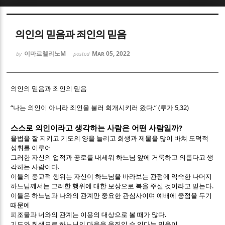
Sketchbook5, 스케치북5
Sketchbook5, 스케치북5
의인의 믿음과 죄인의 믿음
이마르첼리노M
Mar 05, 2022
by
posted
의인의 믿음과 죄인의 믿음
Sketchbook5, 스케치북5
Sketchbook5, 스케치북5
“
.” (
5,32)
나는 의인이 아니라 죄인을 불러 회개시키러 왔다
루가
?
스스로 의인이라고 생각하는 사람은 어떤 사람일까
율법을 잘 지키고 기도의 양을 늘리고 희생과 제물을 많이 바쳐 도덕적
성취를 이루어
그러한 자신의 업적과 공로를 내세워 하느님 앞에 거룩하고 의롭다고 생
.
각하는 사람이다
이들의 종교적 행위는 자신이 하느님을 바라보는 관점에 익숙한 나머지
.
하느님께서는 그러한 행위에 대한 보상으로 복을 주실 것이라고 믿는다
이들은 하느님과 나와의 관계만 중요한 관심사이며 예배에 중점을 두기
때문에
.
피조물과 너와의 관계는 이용의 대상으로 볼 때가 많다
기도와 희생으로 하느님의 마음을 움직일 수 있다는 믿음이