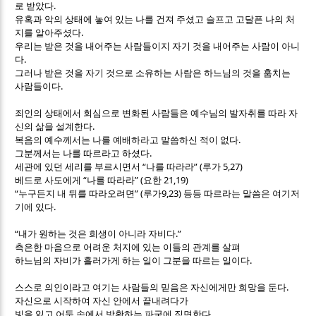
.
로 받았다
유혹과 악의 상태에 놓여 있는 나를 건져 주셨고 슬프고 고달픈 나의 처
.
지를 알아주셨다
우리는 받은 것을 내어주는 사람들이지 자기 것을 내어주는 사람이 아니
.
다
그러나 받은 것을 자기 것으로 소유하는 사람은 하느님의 것을 훔치는
.
사람들이다
죄인의 상태에서 회심으로 변화된 사람들은 예수님의 발자취를 따라 자
.
신의 삶을 설계한다
.
복음의 예수께서는 나를 예배하라고 말씀하신 적이 없다
.
그분께서는 나를 따르라고 하셨다
“
” (
5,27)
세관에 있던 세리를 부르시면서
나를 따라라
루가
“
” (
21,19)
베드로 사도에게
나를 따라라
요한
“
” (
9,23)
누구든지 내 뒤를 따라오려면
루가
등등 따르라는 말씀은 여기저
.
기에 있다
“
.”
내가 원하는 것은 희생이 아니라 자비다
측은한 마음으로 어려운 처지에 있는 이들의 관계를 살펴
.
하느님의 자비가 흘러가게 하는 일이 그분을 따르는 일이다
.
스스로 의인이라고 여기는 사람들의 믿음은 자신에게만 희망을 둔다
자신으로 시작하여 자신 안에서 끝내려다가
.
빛을 잃고 어둠 속에서 방황하는 파국에 직면한다