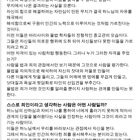
.
무지에서 나온 결과라는 사실을 모른다
자신의 힘으로 해결하려는 자만심이 만든 무지가 결국 하느님의 자유를
왜곡해서
해석함으로써 구원이 인간의 노력으로 이루어지는 것처럼 가르친다는
.
것이다
.
이런 이들은 바리사이와 율법 학자들의 전형적인 종교관의 모습이다
그들은 자신들의 의로운 행위에 도취 되어 자신들보다 못한 이들을 가르
치려고 하고
.
어떤 자격이 있는 사람처럼 행동한다
그러나 누가 그러한 자격을 주었
?
는가
.
사람을 법과 죄의 관점에서만 보기 때문에 그것으로 사람을 평가한다
율법을 자의적으로 해석하여 자신의 잣대와 저울로 만들어
,
,
다른 이들에게 탓을 돌리고
그들의 어깨에 멘 멍에를 무겁게 만들고
.
삿대질과 욕설과 뒷담화로 타인의 선입견을 부추긴다
율법은 죄가 어떤 것인지를 알려줄 뿐이지 사랑하는 관계를 만들지는 못
.
한다
?
스스로 죄인이라고 생각하는 사람은 어떤 사람일까
하느님의 선하심과 자비가 나를 통하여 너에게 흘러가지 못하게 막아서
관계의 단절을 불러왔다는 사실을 인정하는 사람이며 그것이 죄라고 여
.
기는 사람이다
.
이들은 하느님께서 우리를 바라보시는 관점에서 자신을 본다
.
그래서 하느님은 인간의 허다한 죄를 용서해주시는 분이라고 믿는다