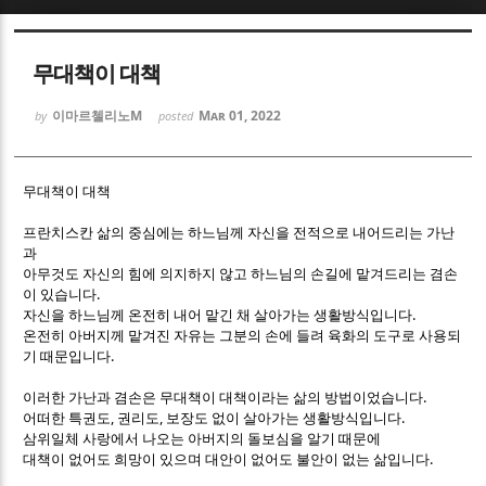
Sketchbook5, 스케치북5
Sketchbook5, 스케치북5
무대책이 대책
이마르첼리노M
Mar 01, 2022
by
posted
무대책이 대책
Sketchbook5, 스케치북5
Sketchbook5, 스케치북5
프란치스칸 삶의 중심에는 하느님께 자신을 전적으로 내어드리는 가난
과
아무것도 자신의 힘에 의지하지 않고 하느님의 손길에 맡겨드리는 겸손
.
이 있습니다
.
자신을 하느님께 온전히 내어 맡긴 채 살아가는 생활방식입니다
온전히 아버지께 맡겨진 자유는 그분의 손에 들려 육화의 도구로 사용되
.
기 때문입니다
.
이러한 가난과 겸손은 무대책이 대책이라는 삶의 방법이었습니다
,
,
.
어떠한 특권도
권리도
보장도 없이 살아가는 생활방식입니다
삼위일체 사랑에서 나오는 아버지의 돌보심을 알기 때문에
.
대책이 없어도 희망이 있으며 대안이 없어도 불안이 없는 삶입니다