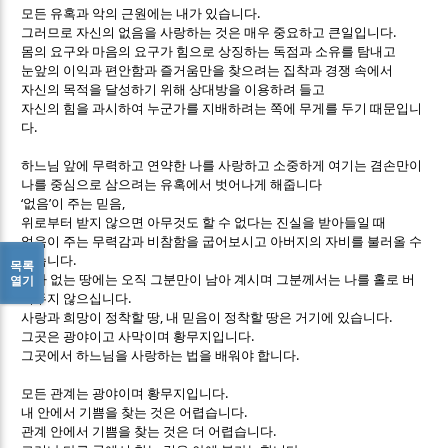
.
모든 유혹과 악의 근원에는 내가 있습니다
.
그러므로 자신의 없음을 사랑하는 것은 매우 중요하고 큰일입니다
몸의 요구와 마음의 요구가 힘으로 상징하는 독점과 소유를 탐내고
눈앞의 이익과 편안함과 즐거움만을 찾으려는 집착과 경쟁 속에서
자신의 목적을 달성하기 위해 상대방을 이용하려 들고
자신의 힘을 과시하여 누군가를 지배하려는 쪽에 무게를 두기 때문입니
.
다
하느님 앞에 무력하고 연약한 나를 사랑하고 소중하게 여기는 겸손만이
나를 중심으로 삼으려는 유혹에서 벗어나게 해줍니다
‘
’
,
없음
이 주는 믿음
위로부터 받지 않으면 아무것도 할 수 없다는 진실을 받아들일 때
없음이 주는 무력감과 비참함을 굽어보시고 아버지의 자비를 불러올 수
.
있습니다
목록
내가 없는 땅에는 오직 그분만이 남아 계시며 그분께서는 나를 홀로 버
열기
.
려두지 않으십니다
,
.
사랑과 희망이 정착할 땅
내 믿음이 정착할 땅은 거기에 있습니다
.
그곳은 광야이고 사막이며 황무지입니다
.
그곳에서 하느님을 사랑하는 법을 배워야 합니다
.
모든 관계는 광야이며 황무지입니다
.
내 안에서 기쁨을 찾는 것은 어렵습니다
.
관계 안에서 기쁨을 찾는 것은 더 어렵습니다