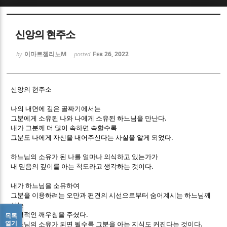
Sketchbook5, 스케치북5
Sketchbook5, 스케치북5
신앙의 현주소
이마르첼리노M
Feb 26, 2022
by
posted
신앙의 현주소
Sketchbook5, 스케치북5
Sketchbook5, 스케치북5
나의 내면에 깊은 골짜기에서는
.
그분에게 소유된 나와 나에게 소유된 하느님을 만난다
내가 그분께 더 많이 속하면 속할수록
.
그분도 나에게 자신을 내어주신다는 사실을 알게 되었다
하느님의 소유가 된 나를 얼마나 의식하고 있는가가
.
내 믿음의 깊이를 아는 척도라고 생각하는 것이다
내가 하느님을 소유하여
그분을 이용하려는 오만과 편견의 시선으로부터 숨어계시는 하느님께
서는
.
역설적인 깨우침을 주셨다
목록
열기
.
하느님의 소유가 되면 될수록 그분을 아는 지식도 커진다는 것이다