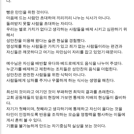
.
다
.
빵은 만인을 위한 것이다
.
마음에 드는 사람만 초대하여 끼리끼리 나누는 식사가 아니다
.
돌려받지 못할 사람을 초대하는 자리다
우리는 별로 가치가 없다고 생각하는 사람들을 배제 시키고 심판하기 위
해서
.
성만찬을 이용해 왔다는 슬픈 현실을 경험했다
영성체를 하는 사람들은 가치가 있고 죄가 없는 사람들이라는 편견과
.
자신들은 깨끗하다고 여기는 자만심이 자리를 잡고 있었기 때문이다
.
예수님은 자신을 배반할 유다와 베드로에게도 음식을 나누어 주셨다
.
누군가를 배제하고 제한하는 조치들은 성만찬의 음식을 더럽힌다
.
성만찬은 완전한 사람들을 위한 식탁이 아니다
.
사람들에게 상처를 주거나 우쭐하게 하는 식사는 생명을 해친다
.
최선의 것이라고 여기던 것이 부패하면 최악의 결과를 초래한다
교회 공동체들의 믿음의 현장에 가보면 통제와 지배의 현상들이 즐비하
.
다
,
자기가 첫째이며
첫째라고 생각하기에 통제하고 자신이 옳다는 것을
타인이 인정하도록 반응을 조작하는 모습을 영향력을 행사하는 이들에
.
게서 흔히 볼 수 있다
.
기쁨을 불가능하게 만드는 자기중심적 실상을 보는 것이다