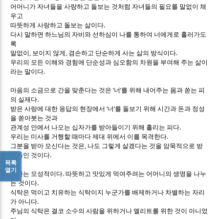
어머니가 자녀들을 사랑하고 돌보는 것처럼 자녀들의 필요를 말없이 채
우고
.
따뜻하게 사랑하고 돌보는 삶이다
다시 말하면 하느님의 자비와 선하심이 나를 통하여 너에게로 흘러가도
록
,
,
.
말없이
보이지 않게
겸손하고 단순하게 사는 삶의 방식이다
우리의 모든 이해와 경험에 단순성과 심오함의 차원을 부여해 주는 삶이
.
라는 말이다
‘
’
마음의 소금으로 간을 맞춘다는 것은
너
를 위해 내어주는 몸과 쏟는 피
.
의 실제다
‘
’
받은 사랑에 대한 응답의 현장에서
너
를 돌보기 위해 시간과 돈과 정성
을 쏟아붓는 것과
.
관계성 안에서 나오는 십자가를 받아들이기 위해 흘리는 피다
.
우리는 미사를 거행할 때마다 제대 위에서 이를 목격한다
,
그분을 받아 모신다는 것은
나도 그렇게 살겠다는 것을 암묵적으로 받
.
아들인 것이다
목록
열기
.
식사는 모성적이다
따뜻하고 맛있게 먹여주려는 어머니의 생명을 나누
.
는 것이다
식탁은 먹이고 치유하는 식탁이지 누군가를 배제하거나 차별하는 자리
.
가 아니다
주님의 식탁은 결코 소수의 사람을 위하거나 엘리트를 위한 것이 아니었