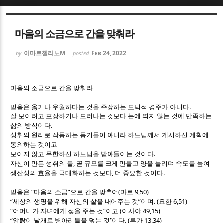
Sketchbook5, 스케치북5
Sketchbook5, 스케치북5
마음의 소금으로 간을 맞춰라
이마르첼리노M
Feb 24, 2022
by
posted
마음의 소금으로 간을 맞춰라
Sketchbook5, 스케치북5
Sketchbook5, 스케치북5
.
믿음은 옳거나 우월하다는 것을 주장하는 도덕적 경주가 아니다
잘 보이려고 포장하거나 드러나는 것보다 눈에 띄지 않는 것에 만족하는
.
삶의 방식이다
성취의 원리로 작동하는 동기들이 아니라 하느님께서 계시하신 계획에
동의하는 것이고
.
보이지 않고 무한하신 하느님을 받아들이는 것이다
,
자신이 만든 성취의 틀
곧 규모를 크게 만들고 양을 늘리며 속도를 높여
,
.
생산성의 효율을 극대화하는 것보다
더 중요한 것이다
“
”
(
9,50)
믿음은
마음의 소금
으로 간을 맞추어
마르
“
”
. (
6,51)
세상의 생명을 위해 자신의 살을 내어주는 것
이며
요한
“
”
(
49,15)
어머니가 자녀에게 젖을 주는 것
이고
이사야
“
”
. (
13,34)
암탉이 날개로 병아리들을 덮는 것
이다
루가