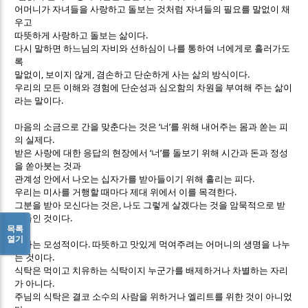
어머니가 자녀들을 사랑하고 돌보는 것처럼 자녀들의 필요를 말없이 채
우고
.
따뜻하게 사랑하고 돌보는 삶이다
다시 말하면 하느님의 자비와 선하심이 나를 통하여 너에게로 흘러가도
록
,
,
.
말없이
보이지 않게
겸손하고 단순하게 사는 삶의 방식이다
우리의 모든 이해와 경험에 단순성과 심오함의 차원을 부여해 주는 삶이
.
라는 말이다
‘
’
마음의 소금으로 간을 맞춘다는 것은
너
를 위해 내어주는 몸과 쏟는 피
.
의 실제다
‘
’
받은 사랑에 대한 응답의 현장에서
너
를 돌보기 위해 시간과 돈과 정성
을 쏟아붓는 것과
.
관계성 안에서 나오는 십자가를 받아들이기 위해 흘리는 피다
.
우리는 미사를 거행할 때마다 제대 위에서 이를 목격한다
,
그분을 받아 모신다는 것은
나도 그렇게 살겠다는 것을 암묵적으로 받
.
아들인 것이다
목록
열기
.
식사는 모성적이다
따뜻하고 맛있게 먹여주려는 어머니의 생명을 나누
.
는 것이다
식탁은 먹이고 치유하는 식탁이지 누군가를 배제하거나 차별하는 자리
.
가 아니다
주님의 식탁은 결코 소수의 사람을 위하거나 엘리트를 위한 것이 아니었