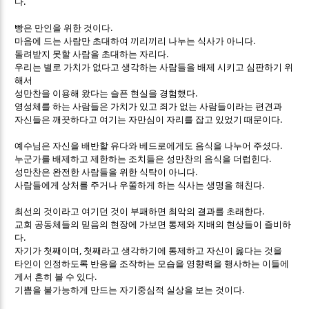
.
다
.
빵은 만인을 위한 것이다
.
마음에 드는 사람만 초대하여 끼리끼리 나누는 식사가 아니다
.
돌려받지 못할 사람을 초대하는 자리다
우리는 별로 가치가 없다고 생각하는 사람들을 배제 시키고 심판하기 위
해서
.
성만찬을 이용해 왔다는 슬픈 현실을 경험했다
영성체를 하는 사람들은 가치가 있고 죄가 없는 사람들이라는 편견과
.
자신들은 깨끗하다고 여기는 자만심이 자리를 잡고 있었기 때문이다
.
예수님은 자신을 배반할 유다와 베드로에게도 음식을 나누어 주셨다
.
누군가를 배제하고 제한하는 조치들은 성만찬의 음식을 더럽힌다
.
성만찬은 완전한 사람들을 위한 식탁이 아니다
.
사람들에게 상처를 주거나 우쭐하게 하는 식사는 생명을 해친다
.
최선의 것이라고 여기던 것이 부패하면 최악의 결과를 초래한다
교회 공동체들의 믿음의 현장에 가보면 통제와 지배의 현상들이 즐비하
.
다
,
자기가 첫째이며
첫째라고 생각하기에 통제하고 자신이 옳다는 것을
타인이 인정하도록 반응을 조작하는 모습을 영향력을 행사하는 이들에
.
게서 흔히 볼 수 있다
.
기쁨을 불가능하게 만드는 자기중심적 실상을 보는 것이다