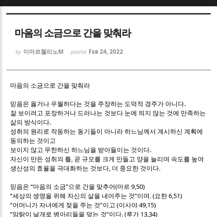
Sketchbook5, 스케치북5
Sketchbook5, 스케치북5
마음의 소금으로 간을 맞춰라
이마르첼리노M
Feb 24, 2022
by
posted
마음의 소금으로 간을 맞춰라
Sketchbook5, 스케치북5
Sketchbook5, 스케치북5
.
믿음은 옳거나 우월하다는 것을 주장하는 도덕적 경주가 아니다
잘 보이려고 포장하거나 드러나는 것보다 눈에 띄지 않는 것에 만족하는
.
삶의 방식이다
성취의 원리로 작동하는 동기들이 아니라 하느님께서 계시하신 계획에
동의하는 것이고
.
보이지 않고 무한하신 하느님을 받아들이는 것이다
,
자신이 만든 성취의 틀
곧 규모를 크게 만들고 양을 늘리며 속도를 높여
,
.
생산성의 효율을 극대화하는 것보다
더 중요한 것이다
“
”
(
9,50)
믿음은
마음의 소금
으로 간을 맞추어
마르
“
”
. (
6,51)
세상의 생명을 위해 자신의 살을 내어주는 것
이며
요한
“
”
(
49,15)
어머니가 자녀에게 젖을 주는 것
이고
이사야
“
”
. (
13,34)
암탉이 날개로 병아리들을 덮는 것
이다
루가