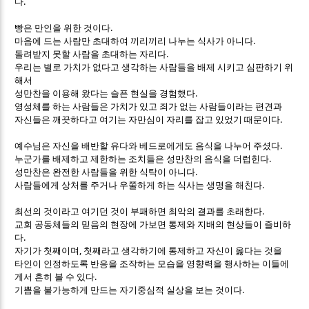
.
다
.
빵은 만인을 위한 것이다
.
마음에 드는 사람만 초대하여 끼리끼리 나누는 식사가 아니다
.
돌려받지 못할 사람을 초대하는 자리다
우리는 별로 가치가 없다고 생각하는 사람들을 배제 시키고 심판하기 위
해서
.
성만찬을 이용해 왔다는 슬픈 현실을 경험했다
영성체를 하는 사람들은 가치가 있고 죄가 없는 사람들이라는 편견과
.
자신들은 깨끗하다고 여기는 자만심이 자리를 잡고 있었기 때문이다
.
예수님은 자신을 배반할 유다와 베드로에게도 음식을 나누어 주셨다
.
누군가를 배제하고 제한하는 조치들은 성만찬의 음식을 더럽힌다
.
성만찬은 완전한 사람들을 위한 식탁이 아니다
.
사람들에게 상처를 주거나 우쭐하게 하는 식사는 생명을 해친다
.
최선의 것이라고 여기던 것이 부패하면 최악의 결과를 초래한다
교회 공동체들의 믿음의 현장에 가보면 통제와 지배의 현상들이 즐비하
.
다
,
자기가 첫째이며
첫째라고 생각하기에 통제하고 자신이 옳다는 것을
타인이 인정하도록 반응을 조작하는 모습을 영향력을 행사하는 이들에
.
게서 흔히 볼 수 있다
.
기쁨을 불가능하게 만드는 자기중심적 실상을 보는 것이다