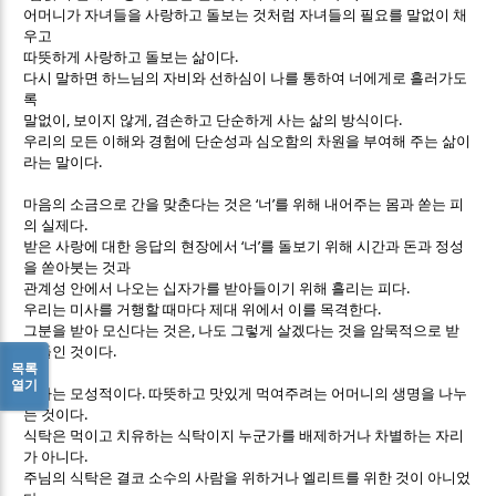
어머니가 자녀들을 사랑하고 돌보는 것처럼 자녀들의 필요를 말없이 채
우고
.
따뜻하게 사랑하고 돌보는 삶이다
다시 말하면 하느님의 자비와 선하심이 나를 통하여 너에게로 흘러가도
록
,
,
.
말없이
보이지 않게
겸손하고 단순하게 사는 삶의 방식이다
우리의 모든 이해와 경험에 단순성과 심오함의 차원을 부여해 주는 삶이
.
라는 말이다
‘
’
마음의 소금으로 간을 맞춘다는 것은
너
를 위해 내어주는 몸과 쏟는 피
.
의 실제다
‘
’
받은 사랑에 대한 응답의 현장에서
너
를 돌보기 위해 시간과 돈과 정성
을 쏟아붓는 것과
.
관계성 안에서 나오는 십자가를 받아들이기 위해 흘리는 피다
.
우리는 미사를 거행할 때마다 제대 위에서 이를 목격한다
,
그분을 받아 모신다는 것은
나도 그렇게 살겠다는 것을 암묵적으로 받
.
아들인 것이다
목록
열기
.
식사는 모성적이다
따뜻하고 맛있게 먹여주려는 어머니의 생명을 나누
.
는 것이다
식탁은 먹이고 치유하는 식탁이지 누군가를 배제하거나 차별하는 자리
.
가 아니다
주님의 식탁은 결코 소수의 사람을 위하거나 엘리트를 위한 것이 아니었