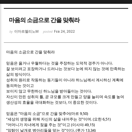
Sketchbook5, 스케치북5
Sketchbook5, 스케치북5
마음의 소금으로 간을 맞춰라
이마르첼리노M
Feb 24, 2022
by
posted
마음의 소금으로 간을 맞춰라
Sketchbook5, 스케치북5
Sketchbook5, 스케치북5
.
믿음은 옳거나 우월하다는 것을 주장하는 도덕적 경주가 아니다
잘 보이려고 포장하거나 드러나는 것보다 눈에 띄지 않는 것에 만족하는
.
삶의 방식이다
성취의 원리로 작동하는 동기들이 아니라 하느님께서 계시하신 계획에
동의하는 것이고
.
보이지 않고 무한하신 하느님을 받아들이는 것이다
,
자신이 만든 성취의 틀
곧 규모를 크게 만들고 양을 늘리며 속도를 높여
,
.
생산성의 효율을 극대화하는 것보다
더 중요한 것이다
“
”
(
9,50)
믿음은
마음의 소금
으로 간을 맞추어
마르
“
”
. (
6,51)
세상의 생명을 위해 자신의 살을 내어주는 것
이며
요한
“
”
(
49,15)
어머니가 자녀에게 젖을 주는 것
이고
이사야
“
”
. (
13,34)
암탉이 날개로 병아리들을 덮는 것
이다
루가