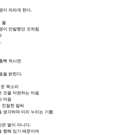
.
생명이 자라게 한다
 물
생명이 만발했던 것처럼
다
.
다
 흠뻑 적시면
고
.
어둠을 밝힌다
러운 목소리
은 것을 마련하는 마음
의 마음
 친절한 말씨
을 생각하며 미리 누리는 기쁨
.
받은 벌이 아니다
을 향해 있기 때문이며