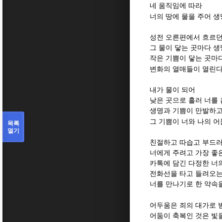
네 움직임에 따라
너의 땅에 물을 주어 
성전 오른편에서 흐르던
그 물이 닿는 곳마다 
작은 기쁨이 닿는 곳마
변화의 열매들이 열린
내가 물이 되어
낮은 곳으로 흘러 너를
생명과 기쁨이 만발하
그 기쁨이 너와 나의 
목록
열기
친절하고 따습고 부드
너에게 주려고 가장 좋
카톡에 담긴 다정한 너
전화선을 타고 들려오는
너를 만나기로 한 약속
어두움은 죄의 대가로 
어둠이 축복인 것은 빛