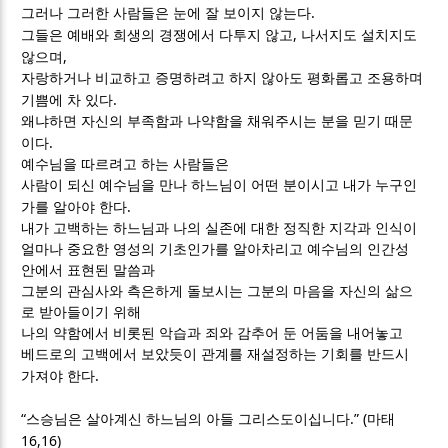
.
그러나 그러한 사람들은 눈에 잘 보이지 않는다
,
그들은 예배와 희생의 경쟁에서 다투지 않고
나서지도 설치지도
,
않으며
자랑하거나 비교하고 증명하려고 하지 않아도 평화롭고 조용하며
.
기쁨에 차 있다
왜냐하면 자신의 부족함과 나약함을 채워주시는 분을 믿기 때문
.
이다
예수님을 따르려고 하는 사람들은
사람이 되신 예수님을 만나 하느님이 어떤 분이시고 내가 누구인
.
가를 알아야 한다
내가 고백하는 하느님과 나의 실존에 대한 정직한 지각과 인식이
얼마나 중요한 영성의 기초인가를 알아차리고 예수님의 인간성
안에서 표현된 말씀과
그분의 관심사와 측은하게 돌보시는 그분의 마음을 자신의 삶으
로 받아들이기 위해
나의 약함에서 비롯된 악습과 죄와 감추어 둔 어둠을 내어놓고
베드로의 고백에서 보았듯이 관계를 재설정하는 기회를 반드시
.
가져야 한다
“
.” (
스승님은 살아계신 하느님의 아들 그리스도이십니다
마태
16,16)