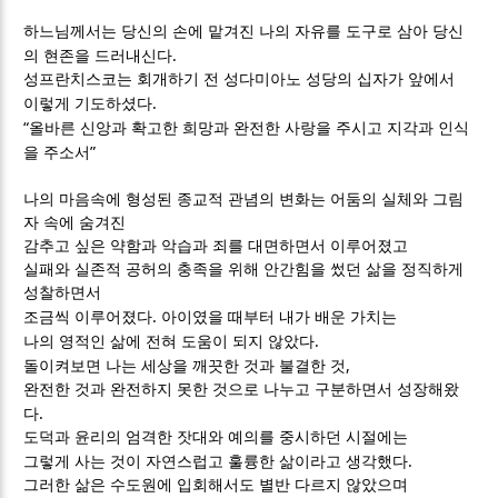
하느님께서는 당신의 손에 맡겨진 나의 자유를 도구로 삼아 당신
.
의 현존을 드러내신다
성프란치스코는 회개하기 전 성다미아노 성당의 십자가 앞에서
.
이렇게 기도하셨다
“
올바른 신앙과 확고한 희망과 완전한 사랑을 주시고 지각과 인식
”
을 주소서
나의 마음속에 형성된 종교적 관념의 변화는 어둠의 실체와 그림
자 속에 숨겨진
감추고 싶은 약함과 악습과 죄를 대면하면서 이루어졌고
실패와 실존적 공허의 충족을 위해 안간힘을 썼던 삶을 정직하게
성찰하면서
.
조금씩 이루어졌다
아이였을 때부터 내가 배운 가치는
.
나의 영적인 삶에 전혀 도움이 되지 않았다
,
돌이켜보면 나는 세상을 깨끗한 것과 불결한 것
완전한 것과 완전하지 못한 것으로 나누고 구분하면서 성장해왔
.
다
도덕과 윤리의 엄격한 잣대와 예의를 중시하던 시절에는
.
그렇게 사는 것이 자연스럽고 훌륭한 삶이라고 생각했다
그러한 삶은 수도원에 입회해서도 별반 다르지 않았으며