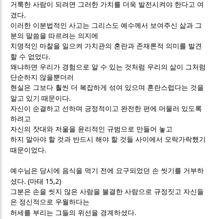
거룩한 사람이 되려면 그러한 가치를 더욱 발전시켜야 한다고 여
.
겼다
이러한 이분법적인 사고는 그리스도 예수께서 보여주신 삶과 그
분의 말씀을 따르려는 의지에
치명적인 마찰을 일으켜 가치관의 혼란과 존재론적 의미를 발견
.
할 수 없었다
왜냐하면 우리가 경험으로 알 수 있는 것처럼 우리의 삶이 그처럼
단순하지 않을뿐더러
현실은 그보다 훨씬 더 복잡하게 섞여 있으며 혼란스럽다는 것을
.
알고 있기 때문이다
자신이 순결하고 선하며 긍정적이고 완전한 편에 머물러 있도록
하려고
자신의 잣대와 저울을 윤리적인 규범으로 만들어 놓고
하지 말아야 할 것과 반드시 해야 할 것들 사이에서 오락가락했기
.
때문이었다
예수님은 당시에 음식을 먹기 전에 요구되었던 손 씻기를 거부하
. (
15,2)
셨다
마태
그분은 손을 씻지 않은 사람을 불결한 사람으로 규정짓고 자신들
은 정신적으로 우월하다는
.
허세를 부리는 그들의 위선을 경계하셨다