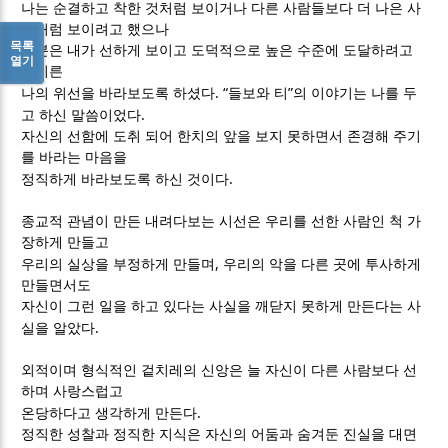
나는 순결하고 착한 것처럼 보이거나 다른 사람들보다 더 나은 사
람처럼 보이려고 했으나
목록
그분은 내가 선하게 보이고 도덕적으로 높은 수준에 도달하려고
열기
저지른
. “
”
나의 위선을 바라보도록 하셨다
들보와 티
의 이야기는 나를 두
.
고 하신 말씀이었다
자신의 선함에 도취 되어 한치의 앞을 보지 못하면서 존경해 주기
를 바라는 마음을
.
정직하게 바라보도록 하신 것이다
종교적 관념이 만든 내려다보는 시선은 우리를 선한 사람인 척 가
장하게 만들고
,
우리의 실상을 부정하게 만들며
우리의 악을 다른 곳에 투사하게
만들면서도
자신이 그런 일을 하고 있다는 사실을 깨닫지 못하게 만든다는 사
.
실을 알았다
외적이며 형식적인 겉치레의 신앙은 늘 자신이 다른 사람보다 선
하며 사랑스럽고
.
온당하다고 생각하게 만든다
정직한 성찰과 정직한 지식은 자신의 어둠과 숨겨둔 진실을 대면