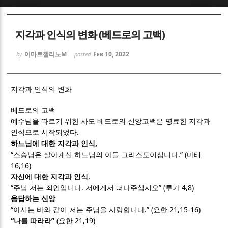
Sketchbook5, 스케치북5
Sketchbook5, 스케치북5
지각과 인식의 변화 (베드로의 고백)
이마르첼리노M
Feb 10, 2022
by
posted
지각과 인식의 변화
Sketchbook5, 스케치북5
Sketchbook5, 스케치북5
베드로의 고백
예수님을 따르기 위한 사도 베드로의 신앙고백은 명료한 지각과
.
인식으로 시작되었다
,
하느님에 대한 지각과 인식
“
.” (
스승님은 살아계신 하느님의 아들 그리스도이십니다
마태
16,16)
,
자신에 대한 지각과 인식
“
.
” (
4,8)
주님 저는 죄인입니다
저에게서 떠나주십시오
루가
응답하는 신앙
“
.” (
21,15-16)
아시는 바와 같이 저는 주님을 사랑합니다
요한
“
”
(
21,19)
나를 따라라
요한