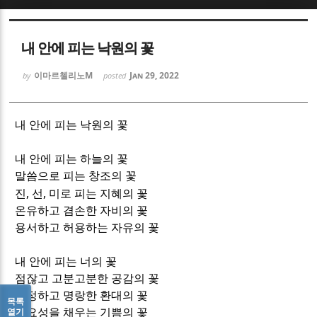
Sketchbook5, 스케치북5
Sketchbook5, 스케치북5
내 안에 피는 낙원의 꽃
이마르첼리노M
Jan 29, 2022
by
posted
내 안에 피는 낙원의 꽃
Sketchbook5, 스케치북5
Sketchbook5, 스케치북5
내 안에 피는 하늘의 꽃
말씀으로 피는 창조의 꽃
,
,
진
선
미로 피는 지혜의 꽃
온유하고 겸손한 자비의 꽃
용서하고 허용하는 자유의 꽃
내 안에 피는 너의 꽃
점잖고 고분고분한 공감의 꽃
다정하고 명랑한 환대의 꽃
목록
열기
필요성을 채우는 기쁨의 꽃