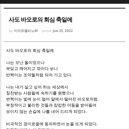
Sketchbook5, 스케치북5
Sketchbook5, 스케치북5
사도 바오로의 회심 축일에
이마르첼리노M
Jan 25, 2022
by
posted
사도 바오로의 회심 축일에
Sketchbook5, 스케치북5
Sketchbook5, 스케치북5
나는 모난 돌이었으나
부딪고 깨어지고 깎이다 보니
.
반짝이는 조약돌처럼 되어 가고 있다
나는 내가 살고 싶어 하는 세상에서
칭찬받는 사람들에 속하기를 원했으나
번쩍이는 빛에 눈이 멀어 말에서 떨어진 바오로처럼
부정적이고 불리한 것들과 캄캄한 어둠을 받아들여
.
보이지 않는 손길에 나를 내어 드리게 되었다
.
비극적인 경이로움에 동의하면서 눈을 뜨게 되었다