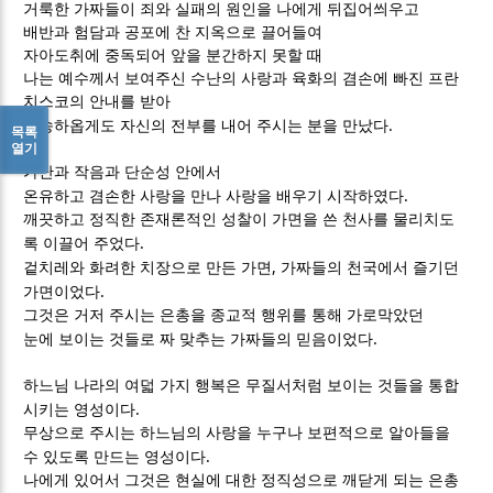
거룩한 가짜들이 죄와 실패의 원인을 나에게 뒤집어씌우고
배반과 험담과 공포에 찬 지옥으로 끌어들여
자아도취에 중독되어 앞을 분간하지 못할 때
나는 예수께서 보여주신 수난의 사랑과 육화의 겸손에 빠진 프란
치스코의 안내를 받아
.
황송하옵게도 자신의 전부를 내어 주시는 분을 만났다
목록
열기
가난과 작음과 단순성 안에서
.
온유하고 겸손한 사랑을 만나 사랑을 배우기 시작하였다
깨끗하고 정직한 존재론적인 성찰이 가면을 쓴 천사를 물리치도
.
록 이끌어 주었다
,
겉치레와 화려한 치장으로 만든 가면
가짜들의 천국에서 즐기던
.
가면이었다
그것은 거저 주시는 은총을 종교적 행위를 통해 가로막았던
.
눈에 보이는 것들로 짜 맞추는 가짜들의 믿음이었다
하느님 나라의 여덟 가지 행복은 무질서처럼 보이는 것들을 통합
.
시키는 영성이다
무상으로 주시는 하느님의 사랑을 누구나 보편적으로 알아들을
.
수 있도록 만드는 영성이다
나에게 있어서 그것은 현실에 대한 정직성으로 깨닫게 되는 은총