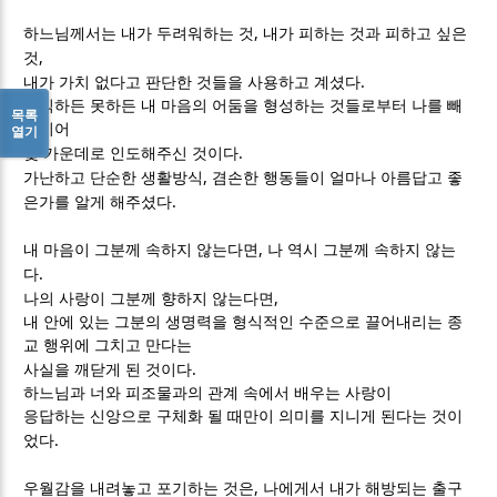
,
하느님께서는 내가 두려워하는 것
내가 피하는 것과 피하고 싶은
,
것
.
내가 가치 없다고 판단한 것들을 사용하고 계셨다
의식하든 못하든 내 마음의 어둠을 형성하는 것들로부터 나를 빼
목록
내시어
열기
.
빛 가운데로 인도해주신 것이다
,
가난하고 단순한 생활방식
겸손한 행동들이 얼마나 아름답고 좋
.
은가를 알게 해주셨다
,
내 마음이 그분께 속하지 않는다면
나 역시 그분께 속하지 않는
.
다
,
나의 사랑이 그분께 향하지 않는다면
내 안에 있는 그분의 생명력을 형식적인 수준으로 끌어내리는 종
교 행위에 그치고 만다는
.
사실을 깨닫게 된 것이다
하느님과 너와 피조물과의 관계 속에서 배우는 사랑이
응답하는 신앙으로 구체화 될 때만이 의미를 지니게 된다는 것이
.
었다
,
우월감을 내려놓고 포기하는 것은
나에게서 내가 해방되는 출구