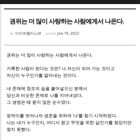
Sketchbook5, 스케치북5
Sketchbook5, 스케치북5
권위는 더 많이 사랑하는 사람에게서 나온다.
이마르첼리노M
Jan 19, 2022
by
posted
.
권위는 더 많이 사랑하는 사람에게서 나온다
Sketchbook5, 스케치북5
Sketchbook5, 스케치북5
?
거룩한 사람이 된다는 것은
나 자신이 되어 가는 것이고
.
자신이 누구인가를 알아내는 것이다
내 존재에 창조의 숨을 불어넣으신 분께서
.
당신과 비슷한 존재로 나를 지어내셨다
.
그 생명은 때 묻지 않은 순수였다
‘
’
.
젖먹이를 벗어나자 생존을 위하여
나
를 찾기 시작하였다
,
나는 내가 누구인지
어디서 왔고 무엇을 위한 삶인가를 찾았지만
.
찾지 못했다