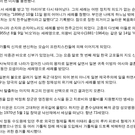
러 번 미사를 봉헌했다.
에게서 세례를 받고 '민 마리아'로 다시 태어났다. 그의 세례는 어떤 정치적 의도가 없는 
기에는 "1896년 10월 11일 왕의 어머니가 세례를 청했다. 부인은 나에게 하느님 밖에
탁처는 오직 천주님뿐이라고 말했다"고 기록됐다. 참으로 장한 의거이고 놀라운 복음화
아니라 손자와 손자며느리도 세례를 받아 천주교인이 되었다. 고종의 다섯째 아들로 의
 1955년 8월 9일 '비오'라는 세례명으로, 의왕비 김덕수(1881~1964)는 같은 달 14
 가톨릭 신자로 변신하는 모습이 프란치스칸들에 의해 이어지게 되었다.
인 석종관 바오로 신부가 있었는데, 그는 요즘 말로 첫 번째 제일 한국 교포들의 지도 
을사늑약으로 나라가 없어진 나라의 왕자로 일본에 살면서 일본 귀족 이방자 여사와 결
 동안 요셉이라는 세례명으로 세례를 받았다.
일본의 볼모로 끌려가 일본 육군 대장이 되어 본의 아니게 일본 제국주의에 일을 하
는 양극의 삶을 살면서 심한 정체성의 위기에 살다가 세례를 받게 되었다.
서 탈출하는 마지막 최고의 인생의 선택으로 여긴 결과인지 모른다.
정권을 잡은 박정희 장군은 영친왕의 소식을 듣고 치료비와 생활비를 지원했지만 병세는
영친왕 이은은 드디어 고대하던 귀국길에 올랐다. 하지만 곧 혼수상태에 빠져 곧장 성모병원
 1970년 5월 1일 창덕궁 낙선재에서 세상을 떠났다. 향년 73세였다.
서 정동 수도원에 있던 주로 외국인 형제들 특히 이태리 출신의 루카 피로네 형제가 
행했으나 연도 등 여러 가톨릭 장례 예식을 도입해서 가톨릭을 드토록 박해하던 조
다는 귀한 증거를 제시했다.