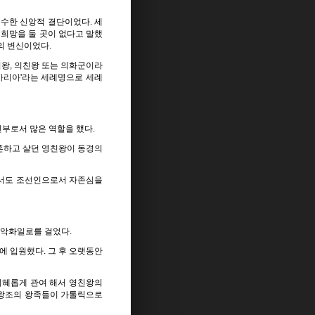
순수한 신앙적 결단이었다. 세
 희망을 둘 곳이 없다고 말했
의 변신이었다.
왕, 의친왕 또는 의화군이라
일 '마리아'라는 세례명으로 세례
신부로서 많은 역할을 했다.
혼하고 살던 영친왕이 동경의
면서도 조선인으로서 자존심을
 악화일로를 걸었다.
에 입원했다. 그 후 오랫동안
지혜롭게 관여 해서 영친왕의
선왕조의 왕족들이 가톨릭으로