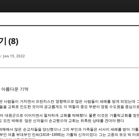
5, 스케치북5
5, 스케치북5
 (8)
Jan 15, 2022
ed
5, 스케치북5
5, 스케치북5
) 아름다운 기억
은 사람들이 거치면서 프란치스칸 영향력으로 많은 사람들이 세례를 받게 되었는데 
족들을 교회로 인도한 것이며 공교롭게도 이 역할의 중요 부분이 정동 수도원을 중심으
이어 대원군으로 이어지면서 철저하게 교회를 박해했다. 물론 이것은 가톨릭교회를 정
도 모진 박해로
많은 신자들이 순교했으며 교회는 위축된 상태를 견뎌야 했다
박해해서 많은 순교자들을 양산했으나 그의 부인과 가족들은 서서이 세례를 받아 가톨릭
부인 여흥 부대부인 민씨(1818~1898)는 가톨릭 신자이었다. 그는 고종의 유모 박 마