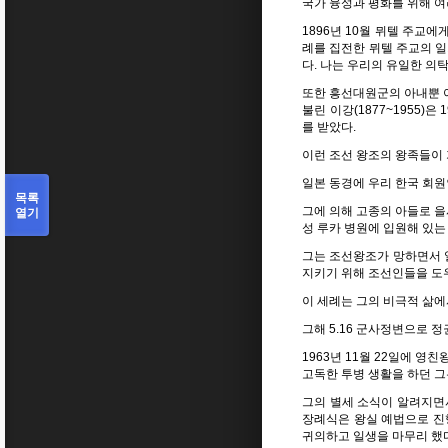
국가 융성과 평화를 위해 여
1896년 10월 뮈텔 주교
례를 집전한 뮈텔 주교의 일
다. 나는 우리의 유일한 의
또한 흥선대원군의 아내뿐 
불린 이강(1877~1955)은
를 받았다.
이런 조선 왕조의 왕족들이
일본 동경에 우리 한국 회원
목록
열기
그에 의해 고종의 아들로 
성 루카 병원에 입원해 있는
그는 조선왕조가 망하면서 
지키기 위해 조선인들을 도우
이 세례는 그의 비극적 삶에
그해 5.16 군사정변으로 
1963년 11월 22일에 
고독한 투병 생활을 하던 그는
그의 별세 소식이 알려지면
장례식은 왕실 예법으로 진
귀의하고 일생을 마무리 했