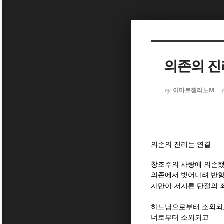
Sketchbook
Sketchbook
의존의 진
이마르첼리노M
by
Sketchbook
Sketchbook
의존의 진리는 연결
창조주의 사랑에 의존했
의존에서 벗어나려 반
자만이 저지른 단절의 
하느님으로부터 소외되
너로부터 소외되고