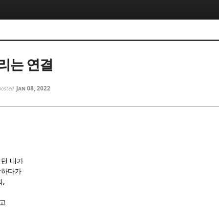
5, 스케치북5
5, 스케치북5
리는 연결
Jan 08, 2022
posted
5, 스케치북5
5, 스케치북5
던 내가
항하다가
,
죄
고