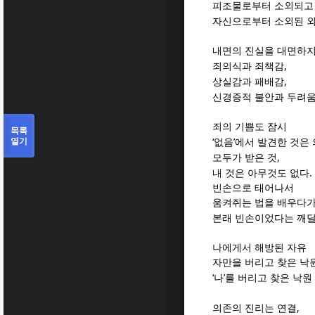
피조물로부터 소외되고
자신으로부터 소외된 
내면의 진실을 대면하지
,
죄의식과 죄책감
,
상실감과 패배감
신경증적 불안과 두려
죄의 기쁨도 잠시
목록
열기
‘
’
없음
에서 발견한 것은
,
모두가 받은 것
.
내 것은 아무것도 없다
빈손으로 태어나서
움켜쥐는 법을 배우다
본래 빈손이었다는 깨
나에게서 해방된 자유
자만을 버리고 찾은 낙
‘
’
나
를 버리고 찾은 낙원
,
의존의 진리는 연결