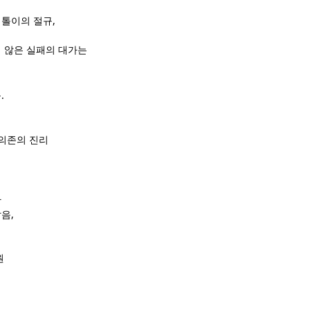
,
외톨이의 절규
 않은 실패의 대가는
.
움
 의존의 진리
가
,
달음
원