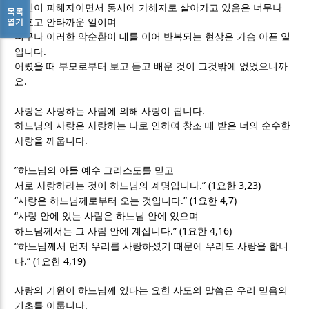
자신이 피해자이면서 동시에 가해자로 살아가고 있음은 너무나
목록
열기
슬프고 안타까운 일이며
더구나 이러한 악순환이 대를 이어 반복되는 현상은 가슴 아픈 일
.
입니다
어렸을 때 부모로부터 보고 듣고 배운 것이 그것밖에 없었으니까
.
요
.
사랑은 사랑하는 사람에 의해 사랑이 됩니다
하느님의 사랑은 사랑하는 나로 인하여 창조 때 받은 너의 순수한
.
사랑을 깨웁니다
”
하느님의 아들 예수 그리스도를 믿고
.” (1
3,23)
서로 사랑하라는 것이 하느님의 계명입니다
요한
“
.” (1
4,7)
사랑은 하느님께로부터 오는 것입니다
요한
“
사랑 안에 있는 사람은 하느님 안에 있으며
.” (1
4,16)
하느님께서는 그 사람 안에 계십니다
요한
“
하느님께서 먼저 우리를 사랑하셨기 때문에 우리도 사랑을 합니
.” (1
4,19)
다
요한
사랑의 기원이 하느님께 있다는 요한 사도의 말씀은 우리 믿음의
.
기초를 이룹니다