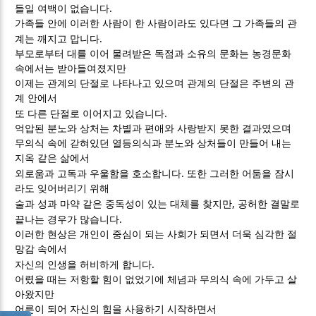
.
들일 여백이 없습니다
가족들 안에 이러한 사람이 한 사람이라도 있다면 그 가족들의 관
.
계는 깨지고 맙니다
부모로부터 대를 이어 물려받은 독점과 소유의 문화는 농경문화
속에서는 받아들여졌지만
이제는 관계의 단절로 나타나고 있으며 관계의 단절은 주변의 관
계 안에서
.
또 다른 단절로 이어지고 있습니다
억압된 분노와 상처는 차별과 편애와 사랑받지 못한 결과였으며
무의식 속에 갇혀있던 열등의식과 분노와 상처들이 만들어 내는
지옥 같은 삶에서
.
외로움과 고독과 우울함을 호소합니다
또한 그러한 어둠을 잠시
라도 잊어버리기 위해
,
술과 성과 마약 같은 중독성이 있는 대체를 찾지만
공허한 결말로
.
끝나는 경우가 많습니다
이러한 현상은 개인이 중심이 되는 사회가 되면서 더욱 심각한 절
망감 속에서
.
자신의 인생을 허비하게 합니다
어렸을 때는 저항할 힘이 없었기에 체념과 무의식 속에 가두고 살
아왔지만
어른이 되어 자신의 힘을 사용하기 시작하면서