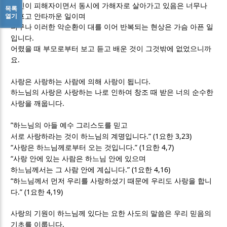
자신이 피해자이면서 동시에 가해자로 살아가고 있음은 너무나
목록
열기
슬프고 안타까운 일이며
더구나 이러한 악순환이 대를 이어 반복되는 현상은 가슴 아픈 일
.
입니다
어렸을 때 부모로부터 보고 듣고 배운 것이 그것밖에 없었으니까
.
요
.
사랑은 사랑하는 사람에 의해 사랑이 됩니다
하느님의 사랑은 사랑하는 나로 인하여 창조 때 받은 너의 순수한
.
사랑을 깨웁니다
”
하느님의 아들 예수 그리스도를 믿고
.” (1
3,23)
서로 사랑하라는 것이 하느님의 계명입니다
요한
“
.” (1
4,7)
사랑은 하느님께로부터 오는 것입니다
요한
“
사랑 안에 있는 사람은 하느님 안에 있으며
.” (1
4,16)
하느님께서는 그 사람 안에 계십니다
요한
“
하느님께서 먼저 우리를 사랑하셨기 때문에 우리도 사랑을 합니
.” (1
4,19)
다
요한
사랑의 기원이 하느님께 있다는 요한 사도의 말씀은 우리 믿음의
.
기초를 이룹니다