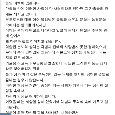
.
들일 여백이 없습니다
가족들 안에 이러한 사람이 한 사람이라도 있다면 그 가족들의 관
.
계는 깨지고 맙니다
부모로부터 대를 이어 물려받은 독점과 소유의 문화는 농경문화
속에서는 받아들여졌지만
이제는 관계의 단절로 나타나고 있으며 관계의 단절은 주변의 관
계 안에서
.
또 다른 단절로 이어지고 있습니다
억압된 분노와 상처는 차별과 편애와 사랑받지 못한 결과였으며
무의식 속에 갇혀있던 열등의식과 분노와 상처들이 만들어 내는
지옥 같은 삶에서
.
외로움과 고독과 우울함을 호소합니다
또한 그러한 어둠을 잠시
라도 잊어버리기 위해
,
술과 성과 마약 같은 중독성이 있는 대체를 찾지만
공허한 결말로
.
끝나는 경우가 많습니다
이러한 현상은 개인이 중심이 되는 사회가 되면서 더욱 심각한 절
망감 속에서
.
자신의 인생을 허비하게 합니다
어렸을 때는 저항할 힘이 없었기에 체념과 무의식 속에 가두고 살
아왔지만
어른이 되어 자신의 힘을 사용하기 시작하면서