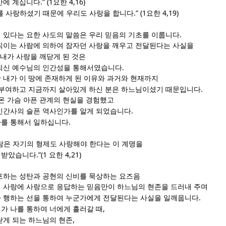
.” (1
4,16)
안에 계십니다
요한
.” (1
4,19)
를 사랑하셨기 때문에 우리도 사랑을 합니다
요한
.
 있다는 요한 사도의 말씀은 우리 믿음의 기초를 이룹니다
직이는 사람에 의하여 잠자던 사랑을 깨우고 전달된다는 사실을
내가 사랑을 깨닫게 된 것은
.
되신 예수님의 인간성을 통해서였습니다
 내가 이 땅에 존재하게 된 이유와 과거와 현재까지
.
 부여하고 지금까지 살아있게 하신 분은 하느님이셨기 때문입니다
려온 가슴 아픈 관계의 현실을 경험했고
.
인간사의 슬픈 역사인가를 알게 되었습니다
.
나를 통해서 일하십니다
람은 자기의 형제도 사랑해야 한다는 이 계명을
.”(1
4,21)
 받았습니다
요한
포하는 성탄과 공현의 신비를 묵상하는 요즈음
 사랑에 사랑으로 응답하는 믿음만이 하느님의 현존을 드러내 주며
.
 행하는 선을 통하여 누군가에게 전달된다는 사실을 일깨웁니다
,
가 나를 통하여 너에게 흘러갈 때
,
닫게 되는 하느님의 현존