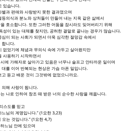
.
고 있습니다
차별과 편애와 사랑받지 못한 결과였으며
열등의식과 분노와 상처들이 만들어 내는 지옥 같은 삶에서
.
함을 호소합니다
또한 그러한 어둠을 잠시라도 잊어버리기 위해
,
.
중독성이 있는 대체를 찾지만
공허한 결말로 끝나는 경우가 많습니다
중심이 되는 사회가 되면서 더욱 심각한 절망감 속에서
.
 합니다
이 없었기에 체념과 무의식 속에 가두고 살아왔지만
을 사용하기 시작하면서
시에 가해자로 살아가고 있음은 너무나 슬프고 안타까운 일이며
.
 대를 이어 반복되는 현상은 가슴 아픈 일입니다
.
보고 듣고 배운 것이 그것밖에 없었으니까요
.
 의해 사랑이 됩니다
.
는 나로 인하여 창조 때 받은 너의 순수한 사랑을 깨웁니다
그리스도를 믿고
.” (1
3,23)
 하느님의 계명입니다
요한
.” (1
4,7)
 오는 것입니다
요한
 하느님 안에 있으며