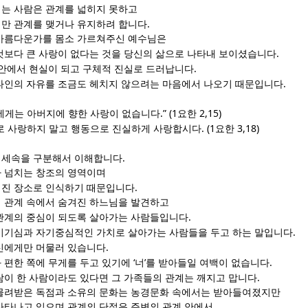
는 사람은 관계를 넓히지 못하고
.
만 관계를 맺거나 유지하려 합니다
아름다운가를 몸소 가르쳐주신 예수님은
.
것보다 큰 사랑이 없다는 것을 당신의 삶으로 나타내 보이셨습니다
.
 안에서 현실이 되고 구체적 진실로 드러납니다
.
타인의 자유를 조금도 헤치지 않으려는 마음에서 나오기 때문입니다
.” (1
2,15)
에게는 아버지에 향한 사랑이 없습니다
요한
. (1
3,18)
로 사랑하지 말고 행동으로 진실하게 사랑합시다
요한
.
 세속을 구분해서 이해합니다
 넘치는 창조의 영역이며
.
겨진 장소로 인식하기 때문입니다
 관계 속에서 숨겨진 하느님을 발견하고
.
관계의 중심이 되도록 살아가는 사람들입니다
.
이기심과 자기중심적인 가치로 살아가는 사람들을 두고 하는 말입니다
.
신에게만 머물러 있습니다
‘
’
.
 편한 쪽에 무게를 두고 있기에
너
를 받아들일 여백이 없습니다
.
람이 한 사람이라도 있다면 그 가족들의 관계는 깨지고 맙니다
물려받은 독점과 소유의 문화는 농경문화 속에서는 받아들여졌지만
나타나고 있으며 관계의 단절은 주변의 관계 안에서