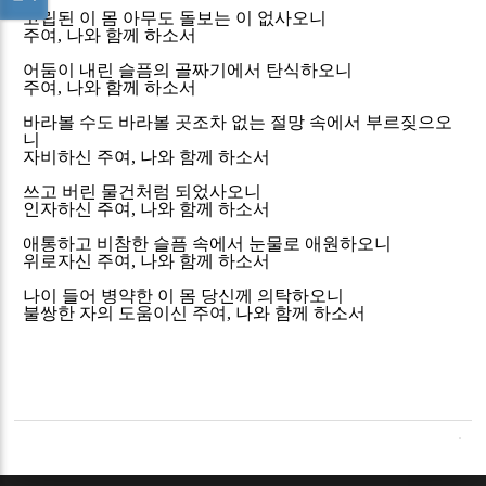
고립된 이 몸 아무도 돌보는 이 없사오니
주여
,
나와 함께 하소서
어둠이 내린 슬픔의 골짜기에서 탄식하오니
주여
,
나와 함께 하소서
바라볼 수도 바라볼 곳조차 없는 절망 속에서 부르짖으오
니
자비하신 주여
,
나와 함께 하소서
쓰고 버린 물건처럼 되었사오니
인자하신 주여
,
나와 함께 하소서
애통하고 비참한 슬픔 속에서 눈물로 애원하오니
위로자신 주여
,
나와 함께 하소서
나이 들어 병약한 이 몸 당신께 의탁하오니
불쌍한 자의 도움이신 주여
,
나와 함께 하소서