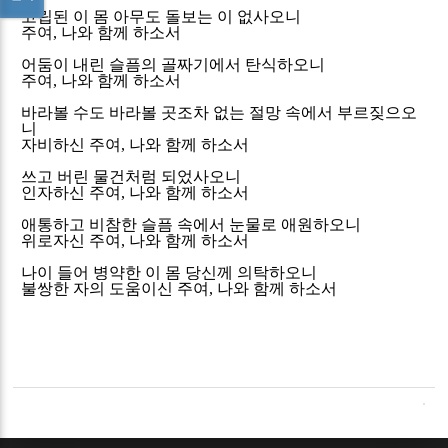
고립된 이 몸 아무도 돌보는 이 없사오니
주여
,
나와 함께 하소서
어둠이 내린 슬픔의 골짜기에서 탄식하오니
주여
,
나와 함께 하소서
바라볼 수도 바라볼 곳조차 없는 절망 속에서 부르짖으오
니
자비하신 주여
,
나와 함께 하소서
쓰고 버린 물건처럼 되었사오니
인자하신 주여
,
나와 함께 하소서
애통하고 비참한 슬픔 속에서 눈물로 애원하오니
위로자신 주여
,
나와 함께 하소서
나이 들어 병약한 이 몸 당신께 의탁하오니
불쌍한 자의 도움이신 주여
,
나와 함께 하소서