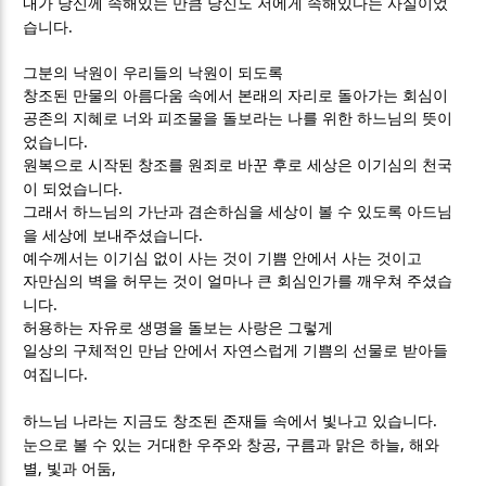
내가 당신께 속해있는 만큼 당신도 저에게 속해있다는 사실이었
.
습니다
그분의 낙원이 우리들의 낙원이 되도록
창조된 만물의 아름다움 속에서 본래의 자리로 돌아가는 회심이
공존의 지혜로 너와 피조물을 돌보라는 나를 위한 하느님의 뜻이
.
었습니다
원복으로 시작된 창조를 원죄로 바꾼 후로 세상은 이기심의 천국
.
이 되었습니다
그래서 하느님의 가난과 겸손하심을 세상이 볼 수 있도록 아드님
.
을 세상에 보내주셨습니다
예수께서는 이기심 없이 사는 것이 기쁨 안에서 사는 것이고
자만심의 벽을 허무는 것이 얼마나 큰 회심인가를 깨우쳐 주셨습
.
니다
허용하는 자유로 생명을 돌보는 사랑은 그렇게
일상의 구체적인 만남 안에서 자연스럽게 기쁨의 선물로 받아들
.
여집니다
.
하느님 나라는 지금도 창조된 존재들 속에서 빛나고 있습니다
,
,
눈으로 볼 수 있는 거대한 우주와 창공
구름과 맑은 하늘
해와
,
,
별
빛과 어둠