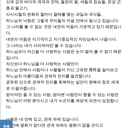
,
,
,
산과 강과 바다와 계곡과 언덕
들판의 꽃
새들과 짐승들
온갖 곤
,
충과 물고기
,
사시사철의 변화와 철마다 열매를 맺는 과일과 곡식들
.
하느님의 낙원은 그렇게 우리들의 마음 안에서 빛나고 있습니다
그 나라를 볼 수 없는 것은 내면의 어둠이 가로막고 있기 때문입니
.
다
.
내면의 어둠은 이기적이고 자기중심적인 자만심에서 나옵니다
.
그 나라는 내가 사라져야만 볼 수 있습니다
하느님보다 자신을 더 사랑하는 사람은 눈이 멀어 볼 수 없기 때문
.
입니다
자신보다 하느님을 더 사랑하는 사람만이
하느님 안에서 사람이나 사물들이 지닌 고유한
善性
을 알아보고
.
하느님의 아름다움과 관계적 진리를 발견합니다
공유된 선으로 관계적 진리를 회복하는 삶만이 원복의 창조 세계
.
로 이끌어줍니다
,
받아야만 줄 수 있는 사랑
받아본 사람만이 행할 수 있는 사랑은
하느님이 어떤 분이시고 내가 누군지를 깨닫게 되면서 성장합니
.
다
,
.
낙원은 내 안에 있고
관계 속에 있습니다
내 안에 평화가 없다면 관계 속에도 평화가 없을 것이고
목록