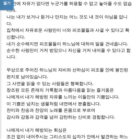
열기
내 안에 자유가 없다면 누군가를 허용할 수 없고 놓아줄 수도 없습
.
니다
나는 내가 보거나 듣거나 만지는 어느 것도 내 것이 아님을 압니
.
다
집착에서 자유로운 사람만이 너와 피조물들과 사귈 수 있다고 확
.
신합니다
.
내가 순수해지면 피조물들이 하느님에 대하여 말을 건네옵니다
순수한 사랑만이 거저 받았으니 자신을 거저 내어줄 수 있다고 합
니다.
무상으로 주어진 하느님의 자비와 선하심이 피조물 안에 봉인된
.
편지로 남아있습니다
.
그 사연을 읽을 수 있는 사람들은 행복합니다
창조된 모든 존재의 거룩함과 아름다움을 읽는 즐거움은
.
나에게서 내가 해방된 자유를 느끼는 이들만의 기쁨입니다
.
이 기쁨은 넘치는 샘물처럼 내면에서 분출됩니다
찬미와 찬송과 찬양의 노래를 온몸으로 부르며
.
감사와 감동과 감격을 넘어 감탄하는 신비로 경험합니다
나에게서 내가 해방되는 회심은
조건 없이 내어주시는 그리스도의 십자가 안에서 발견하는 하느