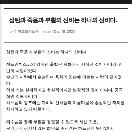
Sketchbook5, 스케치북5
Sketchbook5, 스케치북5
성탄과 죽음과 부활의 신비는 하나의 신비다.
이마르첼리노M
Dec 19, 2021
by
posted
.
성탄과 죽음과 부활의 신비는 하나의 신비다
Sketchbook5, 스케치북5
Sketchbook5, 스케치북5
성프란치스코의 영적인 출발은 육화에서 시작된 것이 아니라 수
.
난의 사랑이었다
수난의 사랑에서 출발하여 육화의 겸손에 이르는 사랑의 길이었
.
다
,
악과 죄는 실제적이고 현실적이지만 본질적인 것이 아니며
궁극
.
적인 것도 아니다
하느님의 창조에는 자비와 선하심과 아름다움이 중심적인 자리를
.
차지하고 있기 때문이다
,
예수님을 통해 부활을 경험할 수 있도록 하신 것은
.
우리에게 꺼지지 않는 희망을 주시려는 하느님의 뜻이었다