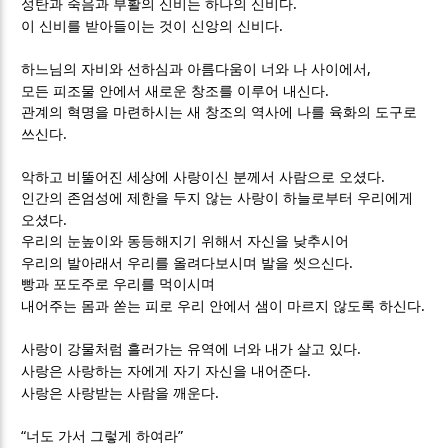
.
성탄과 죽음과 부활의 신비는 하나의 신비다
.
이 신비를 받아들이는 것이 신앙의 신비다
,
하느님의 자비와 선하심과 아름다움이 너와 나 사이에서
.
모든 피조물 안에서 새로운 창조를 이루어 내신다
관계의 혁명을 마련하시는 새 창조의 역사에 나를 육화의 도구로
.
쓰신다
.
악하고 비뚤어진 세상에 사랑이신 분께서 사람으로 오셨다
인간의 존엄성에 제한을 두지 않는 사랑이 하늘로부터 우리에게
.
오셨다
우리의 눈높이와 동등해지기 위해서 자신을 낮추시어
.
우리의 발아래서 우리를 올려다보시며 발을 씻으신다
빵과 포도주로 우리를 먹이시며
.
내어주는 몸과 쏟는 피로 우리 안에서 샘이 마르지 않도록 하신다
.
사랑이 강물처럼 흘러가는 유역에 너와 내가 살고 있다
.
사랑은 사랑하는 자에게 자기 자신을 내어준다
.
사랑은 사랑받는 사람을 깨운다
“
”
너도 가서 그렇게 하여라