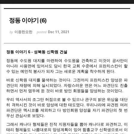
Sketchbook5, 스케치북5
Sketchbook5, 스케치북5
정동 이야기 (6)
이종한요한
Dec 11, 2021
by
posted
정동 이야기 6 - 성북동 신학원 건설
Sketchbook5, 스케치북5
Sketchbook5, 스케치북5
정동에 수도원 대지를 마련하여 수도원을 건축하고 이것이 공사만이
아니라 사용면에 있어서도 당시 한국 교회 수준에서 프란치스칸이 할
수 있는 예언적 봉사가 되자 그는 새로운 계획을 착수하게 된다.
바로 신학원 대지를 물색하는 것이다. 그전까지 프란치스칸 양성은 파
견단의 재량에 의해 실시되었다. 자랑스러운 면은 어느 파견단도 진출
하면서 먼저 염두에 둔 것이 바로 방인 회원들을 양성하는 것이었다.
우리 역사서의 조그만 허점으로 볼 수 있으나 관구의 밝은 위상을 대단
히 격하시킨 것이 바로 양성에 대한 태도였다. 우리나라에 파견된 여러
파견단은 멕시코를 제외하고 다 방인회원 양성을 자기 파견단의 첫 번
우선 관심사로 보았다.
그래서 캐나다 형제들은 진작 지원자들을 뽑아 캐나다로 파견하고, 이
태리 형제들도 나름대로의 양성계획이 있어 함흥교구 신학생으로서 이