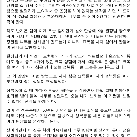
관리를 잘 해서 주위는 수려한 경관이었기에 새로 지은 우리 신학원은
참으로 썰렁하게 보여져서 좀 조경을 해야 겠다는 생각을 하던 차 드디
어 식목일을 즈음해서 청와대에서 나무를 좀 심어주겠다는 정중한 연
락이 왔다.
하도 반가운 김에 이게 무슨 횡재인가 싶어 단숨에 3층 원장님 방으로
뛰어 가서 이 낭보(?)를 알렸다. 헌데 원장님의 태도는 너무 담담하게
정원은 나무를 선사받아 만드는게 아니라
묘목을 사다 심어서 만들어
야 한다고 말씀하셨다.
원장님의 이 의견에 모처럼의 기대가 깡그리 깨트렸으나 원장님의 뜻
대로 당시 종로 5가에 있던 묘목 상점에 가서 50원짜리 은 행나무 묘목
을 여러 개 사서 심은 것이 오늘 성북동에 큰 그늘을 드리우고 있다.
그 외 땀땀이 이런 방법으로 사다 심은 묘목들이 자라 성북동은 이제
부끄럽지 않는 정원이 조성되었다.
성북동에 갈 때 마다 어른들의 혜안을 생각하면서 만일 그때 청와대의
호의를 받아 들여 나무를 심었다면 오늘 내가 느끼는 이 기쁨을 느낄
수 없다는 생각을 하게 된다.
얼마 전 성북동에서 50주년 기념식을 했다는 소식을 들으며 코로나 사
태로 기억 수준의 기념으로 끝났으나 성북동을 세운 아폴리나리스와
여러 원장들을 생각하게 된다.
살아가면서 이 집은 학생 기숙사로서 너무 명당이란 생각이 든다. 젊은
사람들이라 좀 축제 분위기에 빠져 소란스러울 수도 있는데 앞이 탁 트