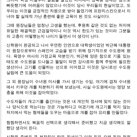
빠듯했기에 어려움이 많았으나 이것이 당시 우리들의 현실이었고, 또
우리는 이것을 긍정적인 차원으로 받아 들였기에 프란치스칸으로서 지
녀야 할 실재적 가난 훈련에 좋은 교육이 된 것도 사실이다.
그때 원장님들은 엄청난 고생을 했는데, 후원회 같은 것도 없는 처지에
유일한 해결책은 근검절약이나 이것 역시 한도가 있는 것이라 그분들
의 고충이 어떻했는지 나이가 들면서 더 생각이 난다.
신학원이 완공되고 나서 우연한 인연으로 대학생이었던 박근혜 대통령
이 원장으로부터 스페인어 교습을 받기 위해 정기적으로 수도원에 왔
다. 육영수 여사의 가정교육 덕분인가, 박근혜 양은 참으로 기품 있는
태도로 수도원을 드나들고 월말이 되면 강사료와 함께 주방에 필요한
생선이나 고기를 선물하는 선으로 이어졌고 이것은 당시로선 수도원
살림에 큰 도움이 되었다.
그 외 원장님이 수녀원 미사를 가서 생기는 수입, 여기에 겹쳐 수녀원
에서 키우던 개를 처분하기 위해 보냈는데, 사실 수도원에서는 영양 보
충을 위해 이것을 잡아먹었다.
수도자들이 개고기를 즐긴다는 것은 내 개인적 정서에 맞지 않는 것이
나 양식으로 먹는다는 것은 가능하다고 여겼기에 개고기를 먹지 않는
처지에서 먹는 형제들을 도우는 마음으로 개를 잡아 요리를 만들었다.
찜찜하면서도 복음적 선택으로 생각해서 준비했고 지금 생각해도 잘
했단 생각이 든다.
신학원 주변은 큰 부잣집이 많은 동네이고 이런 집은 오래 동안 정원