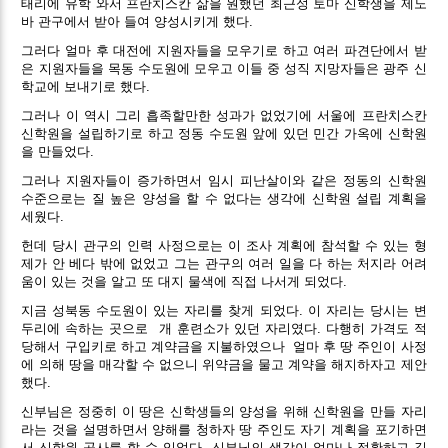
태리에 유학 와서 프란치스칸 삶을 원했던 최근성 토마 신학생을 제노
바 관구에서 받아 들여 양성시키게 했다.
그러다 얼마 후 대전에 지원자들을 모우기로 하고 여러 파견단에서 받
은 지원자들을 목동 수도원에 모우고 이들 중 성직 지망자들은 광주 신
학교에 보내기로 했다.
그러나 이 역시 그리 흡족할만한 성과가 없었기에 서울에 프란치스칸
신학원을 설립하기로 하고 정동 수도원 앞에 있던 민간 가옥에 신학원
을 만들었다.
그러나 지원자들이 증가하면서 임시 피난살이와 같은 정동의 신학원
수준으로는 질 높은 양성을 할 수 없다는 생각에 신학원 설립 계획을
세웠다.
헌데 당시 관구의 인력 사정으로는 이 조사 계획에 참석할 수 있는 형
제가 안 베다 밖에 없었고 그는 관구의 여러 일을 다 하는 처지라 어려
움이 있는 것을 알고 또 대지 물색에 직접 나서게 되었다.
지금 성북동 수도원이 있는 자리를 찾게 되었다. 이 자리는 당시는 변
두리에 속하는 곳으로
개 훈련소가 있던 자리였다. 다행히 가격도 적
당해서 구입키로 하고 계약금을 지불하였으나
얼마 후 땅 주인이 사정
에 의해 땅을 매각할 수 없으니 위약금을 물고 계약을 해지하자고 제안
했다.
신부님은 정중히 이 땅은 신학생들의 양성을 위해 신학원을 만들 자리
라는 것을 설명하면서 양해를 청하자 땅 주인도 자기 계획을 포기하면
서 신학원 공사를 할 수 있었다. 신부님의 생각이 얼마나 정확하고 깊