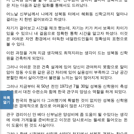
은 지는 다음과 같은 일화를 통해서도 드러났다.
어느날 신부님께서 나에게 성북동 터에서 혜화동 신학교까지 얼마나
걸리는 지 한번 걸어보라고 하셨다.
자기가 걸어보고 시간을 체크 했는데, 자기는 키가 커서 보폭이 차이가
있을 수 있으니 내 걸음으로 정확한 통학 시간을 알고자 하셨다. 이것
은 어려운 자연 환경에서 터득한 네덜란드인들의 정확성의 표현으로
볼 수 있다.
이런 과정을 거쳐 지금 생각해도 최적지라는 생각이 드는 성북동 신학
원을 건축하게 되었다.
그러나 아쉬운 것은 건축 설계에 있어 당신이 관여하지 못함으로 말미
암아 정동 수도원 같은 공간 처리에 있어 실용성이 부족하고 그냥 공간
분할만 해서 살아가면서 불편을 느끼는 일이 많아지게 되었다.
그러나 지금부터 꼭 50년 전인 1971년 7월 30일 성북동 신학원이 축성
됨으로서 대전 수련소와 함께 한국 관구의 양성소 역할을 하게 되었다.
목록
그때 한국의 현실이 다 그러했기에 특별한 것이 없지만 성북동 신학원
열기
시절은 경제적으로 참으로 어려움이 많은 시기였다.
관구 경리이신 안 베다 신부님은 양성비에 좀 도움이 될 수있다는 생각
에 아래 가게들을 준비하셨고 이것은 당시로서는 월세로 들어오는 돈
이 도움이 된 것도 사실이다.
그러나 학생 시절부터 살림을 살았던 처지에서 성북동 경제는 참으로