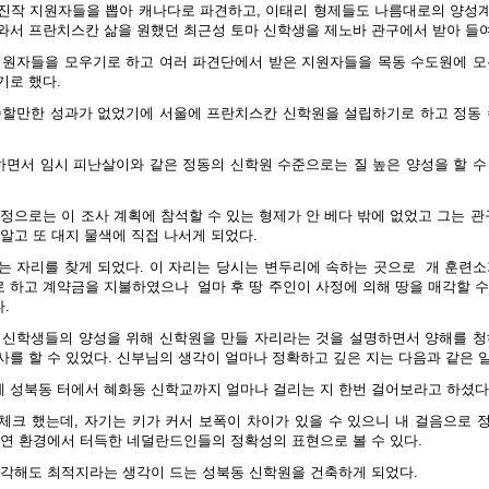
진작 지원자들을 뽑아 캐나다로 파견하고, 이태리 형제들도 나름대로의 양성
와서 프란치스칸 삶을 원했던 최근성 토마 신학생을 제노바 관구에서 받아 들여
지원자들을 모우기로 하고 여러 파견단에서 받은 지원자들을 목동 수도원에 모
기로 했다.
족할만한 성과가 없었기에 서울에 프란치스칸 신학원을 설립하기로 하고 정동 
면서 임시 피난살이와 같은 정동의 신학원 수준으로는 질 높은 양성을 할 수
정으로는 이 조사 계획에 참석할 수 있는 형제가 안 베다 밖에 없었고 그는 관
알고 또 대지 물색에 직접 나서게 되었다.
는 자리를 찾게 되었다. 이 자리는 당시는 변두리에 속하는 곳으로
개 훈련소
로 하고 계약금을 지불하였으나
얼마 후 땅 주인이 사정에 의해 땅을 매각할 
.
 신학생들의 양성을 위해 신학원을 만들 자리라는 것을 설명하면서 양해를 청
사를 할 수 있었다. 신부님의 생각이 얼마나 정확하고 깊은 지는 다음과 같은 
 성북동 터에서 혜화동 신학교까지 얼마나 걸리는 지 한번 걸어보라고 하셨다
체크 했는데, 자기는 키가 커서 보폭이 차이가 있을 수 있으니 내 걸음으로 
자연 환경에서 터득한 네덜란드인들의 정확성의 표현으로 볼 수 있다.
생각해도 최적지라는 생각이 드는 성북동 신학원을 건축하게 되었다.