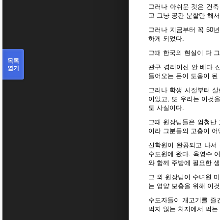
그러나 아쉬운 것은 건축
고 그냥 공간 분할만 해
그러나 지금부터 꼭 50년
하게 되었다.
그때 한국의 현실이 다 
목록
관구 경리이신 안 베다 
열기
들어오는 돈이 도움이 된
그러나 학생 시절부터 살
이었고, 또 우리는 이것
도 사실이다.
그때 원장님들은 엄청난 
이라 그분들의 고충이 어
신학원이 완공되고 나서
수도원에 왔다. 육영수 
와 함께 주방에 필요한 
그 외 원장님이 수녀원 
는 영양 보충을 위해 이
수도자들이 개고기를 즐긴
먹지 않는 처지에서 먹는