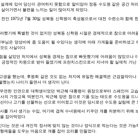
 설계에 있어 당신이 관여하지 못함으로 말미암아 정동 수도원 같은 공간 처
서 살아가면서 불편을 느끼는 일이 많아지게 되었다.
 전인 1971년 7월 30일 성북동 신학원이 축성됨으로서 대전 수련소와 함께
그러했기에 특별한 것이 없지만 성북동 신학원 시절은 경제적으로 참으로 어려움
신부님은 양성비에 좀 도움이 될 수있다는 생각에 아래 가게들을 준비하셨고
 것도 사실이다.
림을 살았던 처지에서 성북동 경제는 참으로 빠듯했기에 어려움이 많았으나 
을 긍정적인 차원으로 받아 들였기에 프란치스칸으로서 지녀야 할 실재적 가난 
고생을 했는데, 후원회 같은 것도 없는 처지에 유일한 해결책은 근검절약이나 
떻했는지 나이가 들면서 더 생각이 난다.
 우연한 인연으로 대학생이었던 박근혜 대통령이 원장으로부터 스페인어 교습
여사의 가정교육 덕분인가, 박근혜 양은 참으로 기품 있는 태도로 수도원을 드
생선이나 고기를 선물하는 선으로 이어졌고 이것은 당시로선 수도원 살림에 큰 
미사를 가서 생기는 수입, 여기에 겹쳐 수녀원에서 키우던 개를 처분하기 위해 
것을 잡아먹었다.
다는 것은 내 개인적 정서에 맞지 않는 것이나 양식으로 먹는다는 것은 가
 형제들을 도우는 마음으로 개를 잡아 요리를 만들었다.