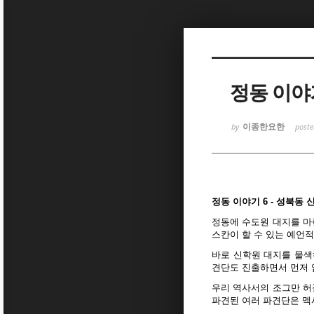
Sketchbook
Sketchbook
정동 이야기
이종한요한
by
post
Sketchbook
Sketchbook
정동 이야기 6 - 성북동 
정동에 수도원 대지를 마
스칸이 할 수 있는 예언적
바로 신학원 대지를 물색
견단도 진출하면서 먼저 
우리 역사서의 조그만 허
파견된 여러 파견단은 멕