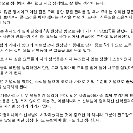
으로 생각해서 준비했고 지금 생각해도 잘 했단 생각이 든다.
이 많은 동네이고 이런 집은 오래 동안 정원 관리를 잘 해서 주위는 수려한 경
 보여져서 좀 조경을 해야 겠다는 생각을 하던 차 드디어 식목일을 즈음해서
 왔다.
슨 횡재인가 싶어 단숨에 3층 원장님 방으로 뛰어 가서 이 낭보(?)를 알렸다.
 선사받아 만드는게 아니라
묘목을 사다 심어서 만들어야 한다고 말씀하셨다.
럼의 기대가 깡그리 깨트렸으나 원장님의 뜻대로 당시 종로 5가에 있던 묘목 
서 심은 것이 오늘 성북동에 큰 그늘을 드리우고 있다.
으로 사다 심은 묘목들이 자라 성북동은 이제 부끄럽지 않는 정원이 조성되었다.
른들의 혜안을 생각하면서 만일 그때 청와대의 호의를 받아 들여 나무를 심었다면
을 하게 된다.
주년 기념식을 했다는 소식을 들으며 코로나 사태로 기억 수준의 기념으로 끝
 생각하게 된다.
 기숙사로서 너무 명당이란 생각이 든다. 젊은 사람들이라 좀 축제 분위기에 
 소음은 신경 쓰지 않아도 되는 것, 아뽈리나리스 신부님이 염려하신 신학원과의
은 자리란 생각의 의의가 없다.
아뽈리나리스 신부님이 시작하셨다는 것이 중요한 게 하니라 그분이 관구장으
는 앞으로 어떤 장상이라도 본받아야 할 태도라고 생각한다.