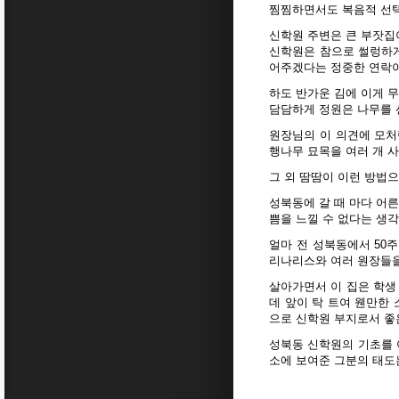
찜찜하면서도 복음적 선택
신학원 주변은 큰 부잣집
신학원은 참으로 썰렁하게
어주겠다는 정중한 연락이
하도 반가운 김에 이게 무
담담하게 정원은 나무를
원장님의 이 의견에 모처
행나무 묘목을 여러 개 사
그 외 땀땀이 이런 방법
성북동에 갈 때 마다 어
쁨을 느낄 수 없다는 생각
얼마 전 성북동에서 50
리나리스와 여러 원장들을
살아가면서 이 집은 학생
데 앞이 탁 트여 웬만한
으로 신학원 부지로서 좋
성북동 신학원의 기초를 
소에 보여준 그분의 태도