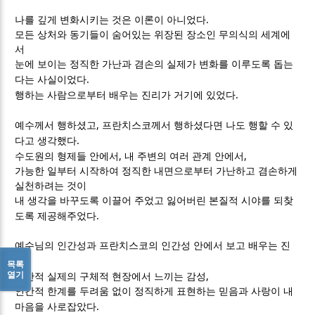
.
나를 깊게 변화시키는 것은 이론이 아니었다
모든 상처와 동기들이 숨어있는 위장된 장소인 무의식의 세계에
서
눈에 보이는 정직한 가난과 겸손의 실제가 변화를 이루도록 돕는
.
다는 사실이었다
.
행하는 사람으로부터 배우는 진리가 거기에 있었다
,
예수께서 행하셨고
프란치스코께서 행하셨다면 나도 행할 수 있
.
다고 생각했다
,
,
수도원의 형제들 안에서
내 주변의 여러 관계 안에서
가능한 일부터 시작하여 정직한 내면으로부터 가난하고 겸손하게
실천하려는 것이
내 생각을 바꾸도록 이끌어 주었고 잃어버린 본질적 시야를 되찾
.
도록 제공해주었다
예수님의 인간성과 프란치스코의 인간성 안에서 보고 배우는 진
,
리
목록
열기
,
인간적 실제의 구체적 현장에서 느끼는 감성
인간적 한계를 두려움 없이 정직하게 표현하는 믿음과 사랑이 내
.
마음을 사로잡았다