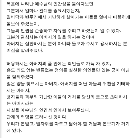
복음에 나타난 예수님의 인간성을 들여다보면
,
그분께서 얼마나 관계를 중요시했는지
밑바닥과 변두리에서 가난하게 살아가는 이들을 얼마나 따뜻하게
,
돌보아 주셨는지
.
그들의 인권을 존중하고 자유를 주려고 하셨는지 알 수 있다
그분의 관심사는 아버지의 일을 하시는 것이며
아버지는 심판하시는 분이 아니라 돌보아 주시고 용서하시는 분
.
이심을 알려주셨다
,
허용하시는 아버지의 품 안에는 죄인들로 가득 차 있지
흠도 죄도 없는 빈틈없는 정의를 실천한 의인들만 있는 곳이 아님
.
을 알려주셨다
,
잃은 양을 찾으시는 아버지
아버지를 떠난 아들의 귀환을 기뻐하
,
시는 아버지
병자들과 과부와 가난한 이들의 거처를 당신의 품으로 초대하시
는 아버지라는
.
사실을 예수님의 인간성 안에서 보여주셨다
.
관계의 혁명을 드러내신 것이다
,
우리가 본받고
발자취를 따르고 닮아야 할 거울과 본보기가 거기
.
에 있다