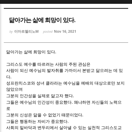
Sketchbook5, 스케치북5
Sketchbook5, 스케치북5
닮아가는 삶에 희망이 있다.
이마르첼리노M
Nov 16, 2021
by
posted
.
닮아가는 삶에 희망이 있다
Sketchbook5, 스케치북5
Sketchbook5, 스케치북5
그리스도 예수를 따르려는 사람의 주된 관심은
사람이 되신 예수님의 발자취를 가까이서 본받고 닮으려는 데 있
.
다
성프란치스코와 성녀 클라라는 예수님을 예배의 대상으로만 보지
않았으며
.
그분의 인간성을 실제로 닮고자 했다
.
그들은 예수님의 인간성이 중요했다
왜냐하면 자신들의 노력으
로
.
그분의 신성은 닮을 수 없었기 때문이었다
.
그들은 행동하는 자비가 중요했다
사회의 밑바닥과 변두리에서 살아낼 수 있는 실천적 그리스도교