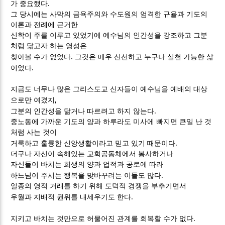
.
가 중요했다
그 당시에는 사막의 금욕주의와 수도원의 엄격한 규율과 기도의
이론과 전례에 근거한
신학이 주를 이루고 있었기에 예수님의 인간성을 강조하고 그분
처럼 닮고자 하는 영성은
.
찾아볼 수가 없었다
그것은 매우 신선하고 누구나 실천 가능한 삶
.
이었다
지금도 너무나 많은 그리스도교 신자들이 예수님을 예배의 대상
,
으로만 여겼지
.
그분의 인간성을 닮거나 따르려고 하지 않는다
중노동에 가까운 기도의 양과 하루라도 미사에 빠지면 큰일 난 것
처럼 사는 것이
.
거룩하고 훌륭한 신앙생활이라고 믿고 있기 때문이다
더구나 자신이 속해있는 교회공동체에서 봉사하거나
자신들이 바치는 희생의 양과 업적과 공로에 따라
.
하느님이 주시는 행복을 맞바꾸려는 이들도 많다
일종의 영적 거래를 하기 위해 도덕적 경쟁을 부추기면서
.
우월과 지배적 권위를 내세우기도 한다
.
지키고 바치는 것만으로 허물어진 관계를 회복할 수가 없다