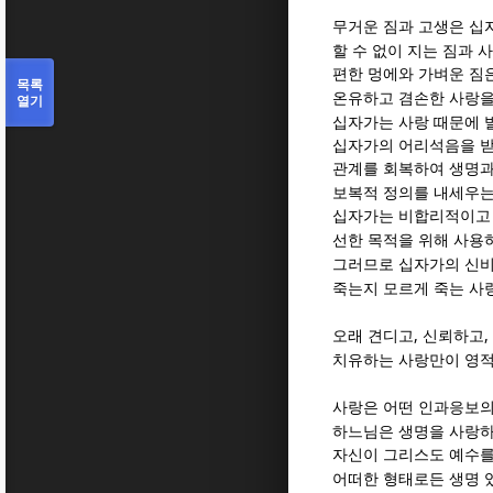
무거운 짐과 고생은 십
할 수 없이 지는 짐과 
편한 멍에와 가벼운 짐
목록
온유하고 겸손한 사랑을
열기
십자가는 사랑 때문에 
십자가의 어리석음을 받
관계를 회복하여 생명과
보복적 정의를 내세우는
십자가는 비합리적이고 
선한 목적을 위해 사용
그러므로 십자가의 신비
죽는지 모르게 죽는 사
,
,
오래 견디고
신뢰하고
치유하는 사랑만이 영적
사랑은 어떤 인과응보
하느님은 생명을 사랑
자신이 그리스도 예수
어떠한 형태로든 생명 